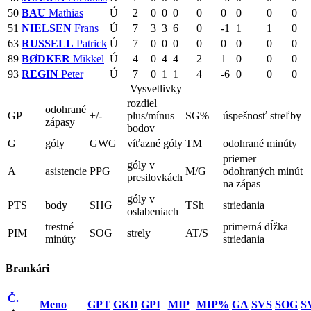
50
BAU
Mathias
Ú
2
0
0
0
0
0
0
0
0
51
NIELSEN
Frans
Ú
7
3
3
6
0
-1
1
1
0
63
RUSSELL
Patrick
Ú
7
0
0
0
0
0
0
0
0
89
BØDKER
Mikkel
Ú
4
0
4
4
2
1
0
0
0
93
REGIN
Peter
Ú
7
0
1
1
4
-6
0
0
0
Vysvetlivky
rozdiel
odohrané
GP
+/-
plus/mínus
SG%
úspešnosť streľby
zápasy
bodov
G
góly
GWG
víťazné góly
TM
odohrané minúty
priemer
góly v
A
asistencie
PPG
M/G
odohraných minút
presilovkách
na zápas
góly v
PTS
body
SHG
TSh
striedania
oslabeniach
trestné
primerná dĺžka
PIM
SOG
strely
AT/S
minúty
striedania
Brankári
Č.
Meno
GPT
GKD
GPI
MIP
MIP%
GA
SVS
SOG
S