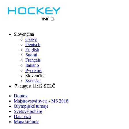
Slovenčina
Česky
Deutsch
English
Suomi
Français
Italiano
Русский
Slovenčina
Svenska
7. august 11:12 SELČ
Domov
Majstrovstvá sveta
›
MS 2018
Olympijské turnaje
Svetové poháre
Databáza
Mapa stránok