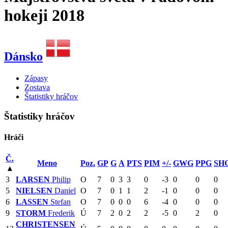
hokeji 2018
Dánsko
Zápasy
Zostava
Štatistiky hráčov
Štatistiky hráčov
Hráči
Č.
Meno
Poz.
GP
G
A
PTS
PIM
+/-
GWG
PPG
SH
▴
3
LARSEN
Philip
O
7
0
3
3
0
-3
0
0
0
5
NIELSEN
Daniel
O
7
0
1
1
2
-1
0
0
0
6
LASSEN
Stefan
O
7
0
0
0
6
-4
0
0
0
9
STORM
Frederik
Ú
7
2
0
2
2
-5
0
2
0
CHRISTENSEN