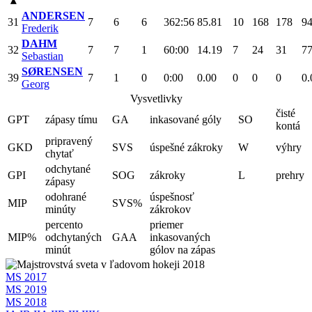
▴
ANDERSEN
31
7
6
6
362:56
85.81
10
168
178
94
Frederik
DAHM
32
7
7
1
60:00
14.19
7
24
31
77
Sebastian
SØRENSEN
39
7
1
0
0:00
0.00
0
0
0
0.
Georg
Vysvetlivky
čisté
GPT
zápasy tímu
GA
inkasované góly
SO
kontá
pripravený
GKD
SVS
úspešné zákroky
W
výhry
chytať
odchytané
GPI
SOG
zákroky
L
prehry
zápasy
odohrané
úspešnosť
MIP
SVS%
minúty
zákrokov
percento
priemer
MIP%
odchytaných
GAA
inkasovaných
minút
gólov na zápas
MS 2017
MS 2019
MS 2018