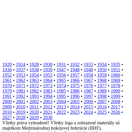
1920
•
1924
•
1928
•
1930
•
1931
•
1932
•
1933
•
1934
•
1935
•
1936
•
1937
•
1938
•
1939
•
1947
•
1948
•
1949
•
1950
•
1951
•
1952
•
1953
•
1954
•
1955
•
1956
•
1957
•
1958
•
1959
•
1960
•
1961
•
1962
•
1963
•
1964
•
1965
•
1966
•
1967
•
1968
•
1969
•
1970
•
1971
•
1972
•
1973
•
1974
•
1975
•
1976
•
1977
•
1978
•
1979
•
1981
•
1982
•
1983
•
1985
•
1986
•
1987
•
1989
•
1990
•
1991
•
1992
•
1993
•
1994
•
1995
•
1996
•
1997
•
1998
•
1999
•
2000
•
2001
•
2002
•
2003
•
2004
•
2005
•
2006
•
2007
•
2008
•
2009
•
2010
•
2011
•
2012
•
2013
•
2014
•
2015
•
2016
•
2017
•
2018
•
2019
•
2020
•
2021
•
2022
•
2023
•
2024
•
2025
•
2026
•
2027
•
2028
•
2029
•
2030
Všetky práva vyhradené! Všetky loga a zobrazené materiály sú
majetkom Medzinárodnej hokejovej federácie (IIHF),