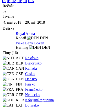
IA
IB
IIA
IIB
III
IIIK
Ročník
82
Trvanie
4. máj 2018
–
20. máj 2018
Dejiská
Royal Arena
Kodaň
DEN
Jyske Bank Boxen
Herning
DEN
Tímy (16)
AUT
Rakúsko
BLR
Bielorusko
CAN
Kanada
CZE
Česko
DEN
Dánsko
FIN
Fínsko
FRA
Francúzsko
GER
Nemecko
KOR
Kórejská republika
LAT
Lotyšsko