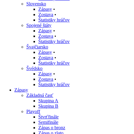
Slovensko
Zápasy
•
Zostava
•
Štatistiky hráčov
Spojené štáty
Zápasy
•
Zostava
•
Štatistiky hráčov
Švajčiarsko
Zápasy
•
Zostava
•
Štatistiky hráčov
Švédsko
Zápasy
•
Zostava
•
Štatistiky hráčov
Zápasy
Základná časť
Skupina A
Skupina B
Playoff
Štvrťfinále
Semifinále
Zápas o bronz
Zápas o zlato