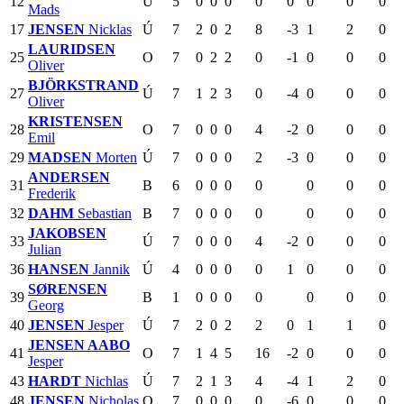
12
Ú
5
0
0
0
0
0
0
0
0
Mads
17
JENSEN
Nicklas
Ú
7
2
0
2
8
-3
1
2
0
LAURIDSEN
25
O
7
0
2
2
0
-1
0
0
0
Oliver
BJÖRKSTRAND
27
Ú
7
1
2
3
0
-4
0
0
0
Oliver
KRISTENSEN
28
O
7
0
0
0
4
-2
0
0
0
Emil
29
MADSEN
Morten
Ú
7
0
0
0
2
-3
0
0
0
ANDERSEN
31
B
6
0
0
0
0
0
0
0
Frederik
32
DAHM
Sebastian
B
7
0
0
0
0
0
0
0
JAKOBSEN
33
Ú
7
0
0
0
4
-2
0
0
0
Julian
36
HANSEN
Jannik
Ú
4
0
0
0
0
1
0
0
0
SØRENSEN
39
B
1
0
0
0
0
0
0
0
Georg
40
JENSEN
Jesper
Ú
7
2
0
2
2
0
1
1
0
JENSEN AABO
41
O
7
1
4
5
16
-2
0
0
0
Jesper
43
HARDT
Nichlas
Ú
7
2
1
3
4
-4
1
2
0
48
JENSEN
Nicholas
O
7
0
0
0
0
-6
0
0
0