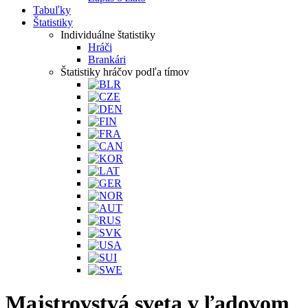
Tabuľky
Štatistiky
Individuálne štatistiky
Hráči
Brankári
Štatistiky hráčov podľa tímov
Majstrovstvá sveta v ľadovom