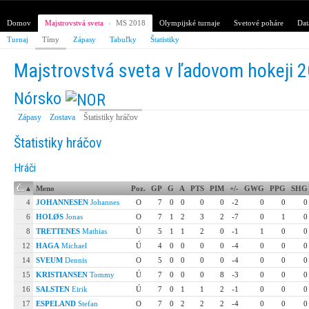
Domov
Majstrovstvá sveta
›
MS 2018
Olympijské turnaje
Svetové poháre
Dat
Turnaj
Tímy
Zápasy
Tabuľky
Štatistiky
Majstrovstvá sveta v ľadovom hokeji 
Nórsko
Zápasy
Zostava
Štatistiky hráčov
Štatistiky hráčov
Hráči
Č.
▴
Meno
Poz.
GP
G
A
PTS
PIM
+/-
GWG
PPG
SHG
4
JOHANNESEN
Johannes
O
7
0
0
0
0
-2
0
0
0
6
HOLØS
Jonas
O
7
1
2
3
2
-7
0
1
0
8
TRETTENES
Mathias
Ú
5
1
1
2
0
-1
1
0
0
12
HAGA
Michael
Ú
4
0
0
0
0
-4
0
0
0
14
SVEUM
Dennis
O
5
0
0
0
0
-4
0
0
0
15
KRISTIANSEN
Tommy
Ú
7
0
0
0
8
-3
0
0
0
16
SALSTEN
Eirik
Ú
7
0
1
1
2
-1
0
0
0
17
ESPELAND
Stefan
O
7
0
2
2
2
-4
0
0
0