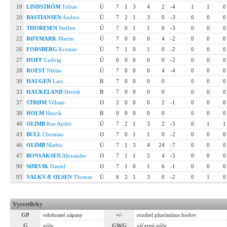
18
LINDSTRÖM
Tobias
Ú
7
1
3
4
2
-4
1
1
0
20
BASTIANSEN
Anders
Ú
7
2
1
3
0
-3
0
0
0
21
THORESEN
Steffen
Ú
7
0
1
1
6
-3
0
0
0
22
RØYMARK
Martin
Ú
7
0
0
0
4
-2
0
0
0
26
FORSBERG
Kristian
Ú
7
1
0
1
0
-2
0
0
0
27
HOFF
Ludvig
Ú
6
0
0
0
0
-2
0
0
0
28
ROEST
Niklas
Ú
7
0
0
0
4
-4
0
0
0
30
HAUGEN
Lars
B
7
0
0
0
0
0
0
0
33
HAUKELAND
Henrik
B
7
0
0
0
0
0
0
0
37
STRØM
Villiam
O
2
0
0
0
2
-1
0
0
0
38
HOLM
Henrik
B
0
0
0
0
0
0
0
0
40
OLIMB
Kee André
Ú
7
2
1
3
2
-5
0
1
1
43
BULL
Christian
O
7
0
1
1
0
-2
0
0
0
46
OLIMB
Mathis
Ú
7
1
3
4
24
-7
0
0
0
47
BONSAKSEN
Alexander
O
7
1
1
2
4
-5
0
0
0
90
SØRVIK
Daniel
O
7
1
0
1
6
-1
0
0
0
93
VALKVÆ OLSEN
Thomas
Ú
6
2
1
3
0
-2
0
1
0
Vysvetlivky
GP
odohrané zápasy
+/-
rozdiel plus/mínus bodov
G
góly
GWG
víťazné góly