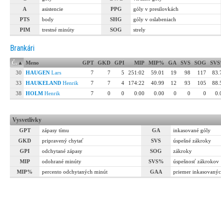
A
asistencie
PPG
góly v presilovkách
PTS
body
SHG
góly v oslabeniach
PIM
trestné minúty
SOG
strely
Brankári
Č.
▴
Meno
GPT
GKD
GPI
MIP
MIP%
GA
SVS
SOG
SV
30
HAUGEN
Lars
7
7
5
251:02
59.01
19
98
117
83.
33
HAUKELAND
Henrik
7
7
4
174:22
40.99
12
93
105
88.
38
HOLM
Henrik
7
0
0
0:00
0.00
0
0
0
0.
Vysvetlivky
GPT
zápasy tímu
GA
inkasované góly
GKD
pripravený chytať
SVS
úspešné zákroky
GPI
odchytané zápasy
SOG
zákroky
MIP
odohrané minúty
SVS%
úspešnosť zákrokov
MIP%
percento odchytaných minút
GAA
priemer inkasovanýc