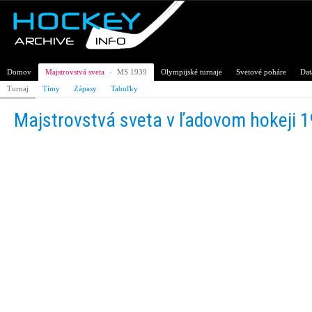
Domov
Majstrovstvá sveta
›
MS 1939
Olympijské turnaje
Svetové poháre
Dat
Turnaj
Tímy
Zápasy
Tabuľky
Majstrovstvá sveta v ľadovom hokeji 