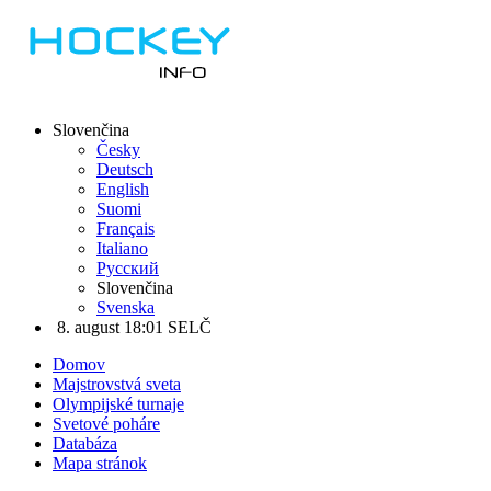
Slovenčina
Česky
Deutsch
English
Suomi
Français
Italiano
Русский
Slovenčina
Svenska
8. august 18:01 SELČ
Domov
Majstrovstvá sveta
Olympijské turnaje
Svetové poháre
Databáza
Mapa stránok