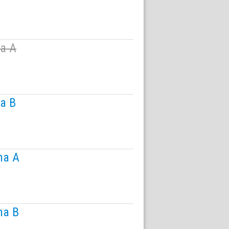
na A
na B
ina A
na B