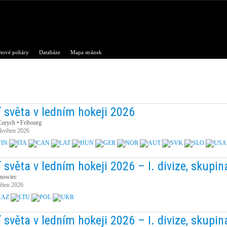
tové poháry
Databáze
Mapa stránek
í světa v ledním hokeji 2026
urych • Fribourg
 květen 2026
 světa v ledním hokeji 2026 – I. divize, skupin
nowiec
věten 2026
 světa v ledním hokeji 2026 – I. divize, skupin