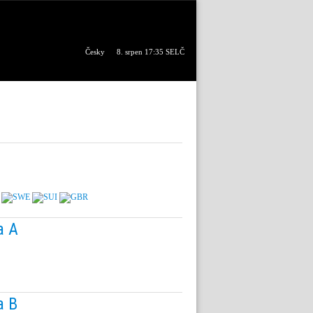
Česky
8. srpen 17:35 SELČ
a A
a B