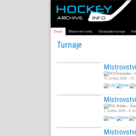
Domů
Mistrovství světa
Olympijské turnaje
Svě
Turnaje
Mistrovstv
Švýcarsko – C
15. květen 2026 – 31.
Mistrovství
Polsko – Sos
2. květen 2026 – 8. k
Mistrovství