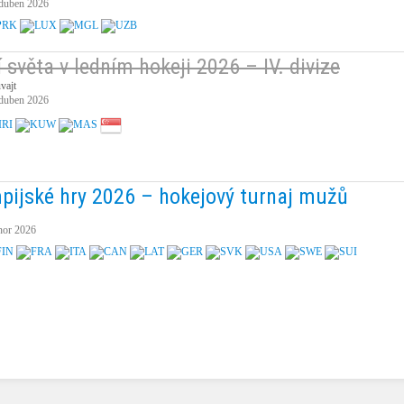
 duben 2026
 světa v ledním hokeji 2026 – IV. divize
vajt
 duben 2026
pijské hry 2026 – hokejový turnaj mužů
nor 2026