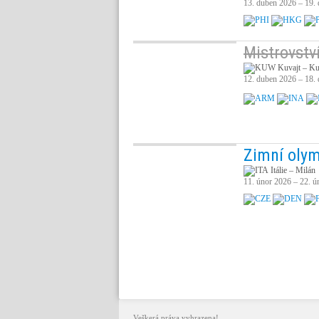
13. duben 2026 – 19.
Mistrovství
Kuvajt – Ku
12. duben 2026 – 18.
Zimní olym
Itálie – Milán
11. únor 2026 – 22. ú
Veškerá práva vyhrazena!