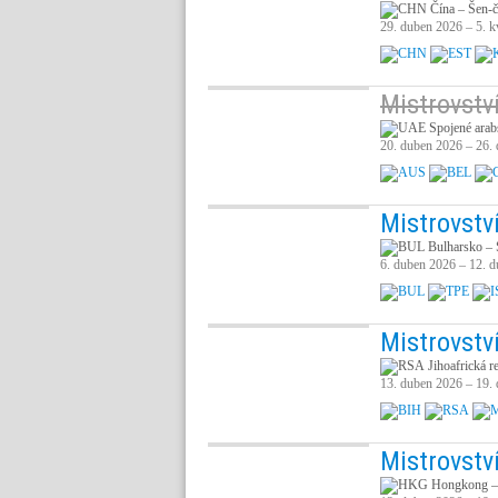
Čína – Šen-
29. duben 2026 – 5. k
Mistrovství
Spojené arab
20. duben 2026 – 26.
Mistrovství
Bulharsko – 
6. duben 2026 – 12. 
Mistrovství
Jihoafrická 
13. duben 2026 – 19.
Mistrovství
Hongkong –