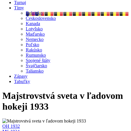
Turnaj
Tímy
Belgicko
Československo
Kanada
Lotyšsko
Maďarsko
Nemecko
Poľsko
Rakúsko
Rumunsko
Spojené štáty
Švajčiarsko
Taliansko
Zápasy
Tabuľky
Majstrovstvá sveta v ľadovom
hokeji 1933
OH 1932