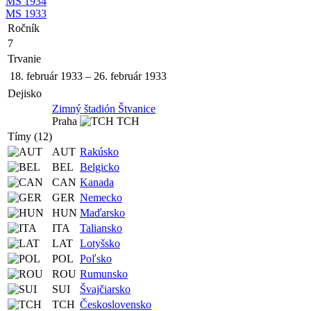
MS 1934
MS 1933
Ročník
7
Trvanie
18. február 1933
–
26. február 1933
Dejisko
Zimný štadión Štvanice
Praha
TCH
Tímy (12)
AUT
Rakúsko
BEL
Belgicko
CAN
Kanada
GER
Nemecko
HUN
Maďarsko
ITA
Taliansko
LAT
Lotyšsko
POL
Poľsko
ROU
Rumunsko
SUI
Švajčiarsko
TCH
Československo