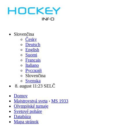
Slovenčina
Česky
Deutsch
English
Suomi
Français
Italiano
Русский
Slovenčina
Svenska
8. august 11:23 SELČ
Domov
Majstrovstvá sveta
›
MS 1933
Olympijské turnaje
Svetové poháre
Databáza
Mapa stránok