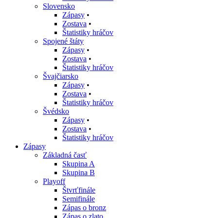
Slovensko
Zápasy
•
Zostava
•
Štatistiky hráčov
Spojené štáty
Zápasy
•
Zostava
•
Štatistiky hráčov
Švajčiarsko
Zápasy
•
Zostava
•
Štatistiky hráčov
Švédsko
Zápasy
•
Zostava
•
Štatistiky hráčov
Zápasy
Základná časť
Skupina A
Skupina B
Playoff
Štvrťfinále
Semifinále
Zápas o bronz
Zápas o zlato