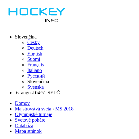
Slovenčina
Česky
Deutsch
English
Suomi
Français
Italiano
Русский
Slovenčina
Svenska
6. august 04:51 SELČ
Domov
Majstrovstvá sveta
›
MS 2018
Olympijské turnaje
Svetové poháre
Databáza
Mapa stránok