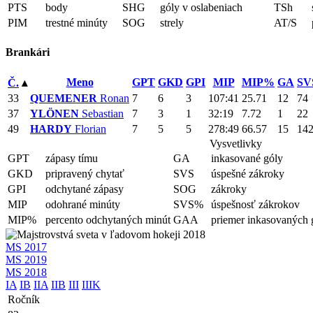
PTS
body
SHG
góly v oslabeniach
TSh
PIM
trestné minúty
SOG
strely
AT/S
Brankári
Meno
GPT
GKD
GPI
MIP
MIP%
GA
SV
Č.
▴
33
QUEMENER
Ronan
7
6
3
107:41
25.71
12
74
37
YLÖNEN
Sebastian
7
3
1
32:19
7.72
1
22
49
HARDY
Florian
7
5
5
278:49
66.57
15
14
Vysvetlivky
GPT
zápasy tímu
GA
inkasované góly
GKD
pripravený chytať
SVS
úspešné zákroky
GPI
odchytané zápasy
SOG
zákroky
MIP
odohrané minúty
SVS%
úspešnosť zákrokov
MIP%
percento odchytaných minút
GAA
priemer inkasovaných 
MS 2017
MS 2019
MS 2018
IA
IB
IIA
IIB
III
IIIK
Ročník