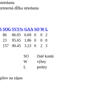
striedania
primerná dĺžka striedania
S
SOG
SVS%
GAA
SO
W
L
86
86.05
6.69
0
0
2
23
95.65
1.86
0
0
0
2
157
90.45
3.23
0
2
3
SO
čisté kontá
W
výhry
L
prehry
gólov na zápas