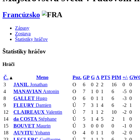
Francúzsko
Zápasy
Zostava
Štatistiky hráčov
Štatistiky hráčov
Hráči
Meno
Poz.
GP
G
A
PTS
PIM
+/-
GW
Č.
▴
3
JANIL
Jonathan
O
6
0
2
2
16
0
0
4
MANAVIAN
Antonin
O
7
1
0
1
6
-5
0
8
GALLET
Hugo
O
6
0
1
1
6
-3
0
9
FLEURY
Damien
Ú
7
3
1
4
6
-2
1
12
CLAIREAUX
Valentin
Ú
7
1
1
2
10
-2
0
14
da COSTA
Stéphane
Ú
5
1
4
5
2
1
0
15
BOUVET
Maurin
Ú
3
0
0
0
0
-1
0
18
AUVITU
Yohann
O
4
0
1
1
0
-2
0
23
LECLERC
Guillaume
Ú
7
1
1
2
6
-2
0