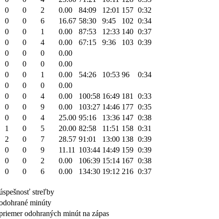
0
0
2
0.00
84:09
12:01
157
0:32
0
0
6
16.67
58:30
9:45
102
0:34
0
0
1
0.00
87:53
12:33
140
0:37
0
0
4
0.00
67:15
9:36
103
0:39
0
0
0
0.00
0
0
0
0.00
0
0
1
0.00
54:26
10:53
96
0:34
0
0
0
0.00
0
0
4
0.00
100:58
16:49
181
0:33
0
0
9
0.00
103:27
14:46
177
0:35
0
0
4
25.00
95:16
13:36
147
0:38
1
0
5
20.00
82:58
11:51
158
0:31
2
0
7
28.57
91:01
13:00
138
0:39
0
0
9
11.11
103:44
14:49
159
0:39
0
0
2
0.00
106:39
15:14
167
0:38
0
0
6
0.00
134:30
19:12
216
0:37
úspešnosť streľby
odohrané minúty
priemer odohraných minút na zápas