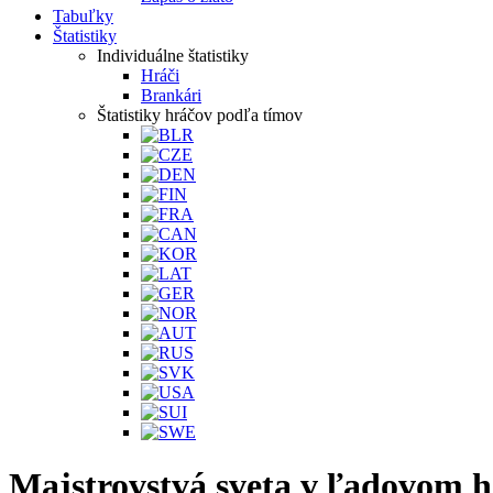
Tabuľky
Štatistiky
Individuálne štatistiky
Hráči
Brankári
Štatistiky hráčov podľa tímov
Majstrovstvá sveta v ľadovom h