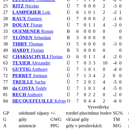
25
RITZ
Nicolas
Ú
7
0
0
0
2
-3
0
27
LAMPÉRIER
Loïc
Ú
6
1
0
1
2
-2
1
28
RAUX
Damien
O
7
0
0
0
2
-1
0
29
DOUAY
Floran
Ú
7
0
1
1
4
-3
0
33
QUEMENER
Ronan
B
6
0
0
0
0
0
37
YLÖNEN
Sebastian
B
3
0
0
0
0
0
38
THIRY
Thomas
O
5
0
0
0
0
-3
0
49
HARDY
Florian
B
5
0
0
0
0
0
62
CHAKIACHVILI
Florian
O
6
0
1
1
4
-2
0
63
TEXIER
Alexandre
Ú
7
0
3
3
10
-4
0
71
GUTTIG
Anthony
Ú
7
1
0
1
0
-4
0
72
PERRET
Jordann
Ú
7
1
3
4
2
0
0
77
TREILLE
Sacha
Ú
7
2
0
2
4
-5
0
80
da COSTA
Teddy
Ú
7
1
0
1
4
-5
0
81
RECH
Anthony
Ú
7
0
2
2
0
-2
0
84
HECQUEFEUILLE
Kévin
O
7
0
4
4
2
-6
0
Vysvetlivky
GP
odohrané zápasy
+/-
rozdiel plus/mínus bodov
SG%
G
góly
GWG
víťazné góly
TM
A
asistencie
PPG
góly v presilovkách
M/G