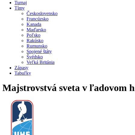
Turnaj
Tímy
Československo
Francúzsko
Kanada
Maďarsko
Poľsko
Rakúsko
Rumunsko
Spojené štáty
Švédsko
Veľká Británia
Zápasy
Tabuľky
Majstrovstvá sveta v ľadovom h