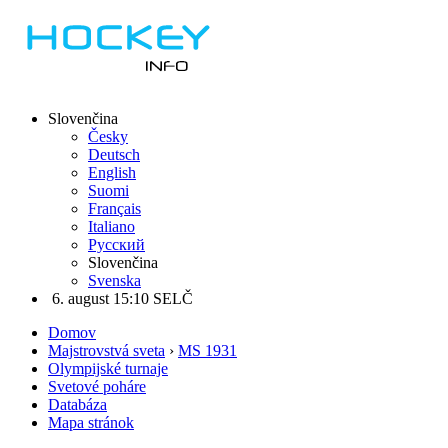
Slovenčina
Česky
Deutsch
English
Suomi
Français
Italiano
Русский
Slovenčina
Svenska
6. august 15:10 SELČ
Domov
Majstrovstvá sveta
›
MS 1931
Olympijské turnaje
Svetové poháre
Databáza
Mapa stránok