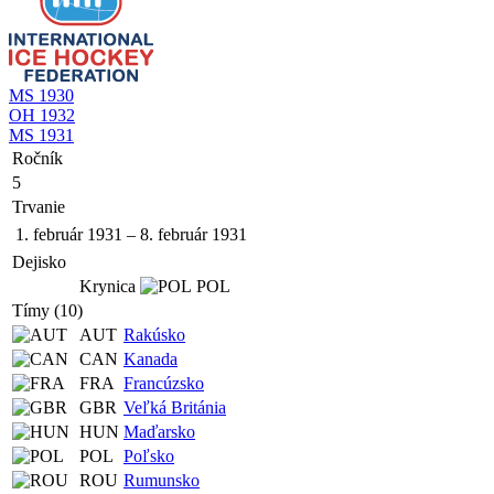
MS 1930
OH 1932
MS 1931
Ročník
5
Trvanie
1. február 1931
–
8. február 1931
Dejisko
Krynica
POL
Tímy (10)
AUT
Rakúsko
CAN
Kanada
FRA
Francúzsko
GBR
Veľká Británia
HUN
Maďarsko
POL
Poľsko
ROU
Rumunsko