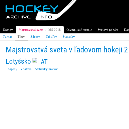
Domov
Majstrovstvá sveta
›
MS 2018
Olympijské turnaje
Svetové poháre
Dat
Turnaj
Tímy
Zápasy
Tabuľky
Štatistiky
Majstrovstvá sveta v ľadovom hokeji 
Lotyšsko
Zápasy
Zostava
Štatistiky hráčov