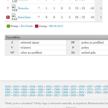
7
Nemecko
7
1
1
0
5
13
:
23
-10
5
8
Kazachstan
7
0
0
2
5
16
:
32
-16
2
Postup ›
Štvrťfinále
Zostup ›
MS IA 2015
Vysvetlivky
Z
odohrané zápasy
PP
prehry po predĺžení
V
víťazstvá
P
prehry
VP
výhry po predĺžení
SG
strelené góly
1920
•
1924
•
1928
•
1930
•
1931
•
1932
•
1933
•
1934
•
1935
•
1936
•
1937
•
1938
•
193
1962
•
1963
•
1964
•
1965
•
1966
•
1967
•
1968
•
1969
•
1970
•
1971
•
1972
•
1973
•
197
1993
•
1994
•
1995
•
1996
•
1997
•
1998
•
1999
•
2000
•
2001
•
2002
•
2003
•
2004
•
200
2021
•
2022
•
2023
•
2024
•
2025
•
2026
•
2027
•
2028
•
2029
•
2030
Všetky práva vyhradené! Všetky loga a zobrazené materiály sú majetkom Medzinárodnej ho