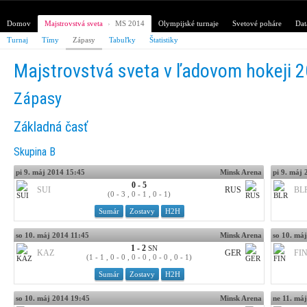
Domov
Majstrovstvá sveta
›
MS 2014
Olympijské turnaje
Svetové poháre
Dat
Turnaj
Tímy
Zápasy
Tabuľky
Štatistiky
Majstrovstvá sveta v ľadovom hokeji 
Zápasy
Základná časť
Skupina B
pi 9. máj 2014 15:45
Minsk Arena
pi 9. máj
0 - 5
SUI
RUS
BL
(0 - 3 , 0 - 1 , 0 - 1)
Sumár
Zostavy
H2H
so 10. máj 2014 11:45
Minsk Arena
so 10. má
1 - 2
SN
KAZ
GER
FI
(1 - 1 , 0 - 0 , 0 - 0 , 0 - 0 , 0 - 1)
Sumár
Zostavy
H2H
so 10. máj 2014 19:45
Minsk Arena
ne 11. má