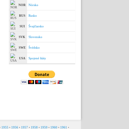
NOR
Nórsko
RUS
Rusko
SUI
Švajčiarsko
SVK
Slovensko
SWE
Švédsko
USA
Spojené štáty
•
1955
•
1956
•
1957
•
1958
•
1959
•
1960
•
1961
•