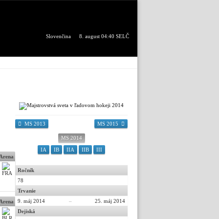
Slovenčina
8. august 04:40 SELČ
MS 2013
MS 2015
MS 2014
IA
IB
IIA
IIB
III
 Arena
Ročník
78
Trvanie
9. máj 2014
–
25. máj 2014
 Arena
Dejiská