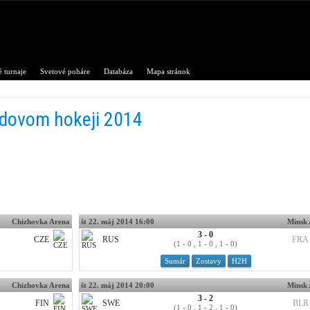
 turnaje
Svetové poháre
Databáza
Mapa stránok
adovom hokeji 2014
Chizhovka Arena
št 22. máj 2014 16:00
Minsk
3 - 0
CZE
RUS
FRA
(1 - 0 , 1 - 0 , 1 - 0)
Sumár
Zostavy
H2H
Chizhovka Arena
št 22. máj 2014 20:00
Minsk
3 - 2
FIN
SWE
BLR
(1 - 0 , 1 - 2 , 1 - 0)