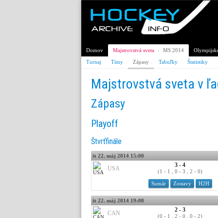
Domov
Majstrovstvá sveta
›
MS 2014
Olympijské
Turnaj
Tímy
Zápasy
Tabuľky
Štatistiky
Majstrovstvá sveta v ľ
Zápasy
Playoff
Štvrťfinále
št 22. máj 2014 15:00
3 - 4
USA
(1 - 1 , 0 - 3 , 2 - 0)
Sumár
Zostavy
H2H
št 22. máj 2014 19:00
2 - 3
CAN
(0 - 1 , 2 - 0 , 0 - 2)