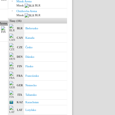
Minsk Arena
Minsk
BLR
Chizhovka Arena
Minsk
BLR
Tímy (16)
 Arena
BLR
Bielorusko
CAN
Kanada
CZE
Česko
DEN
Dánsko
FIN
Fínsko
FRA
Francúzsko
GER
Nemecko
ITA
Taliansko
KAZ
Kazachstan
LAT
Lotyšsko