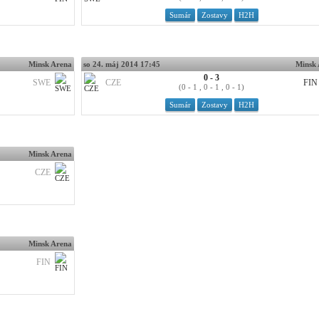
Sumár
Zostavy
H2H
Minsk Arena
so 24. máj 2014 17:45
Minsk
0 - 3
SWE
CZE
FIN
(0 - 1 , 0 - 1 , 0 - 1)
Sumár
Zostavy
H2H
Minsk Arena
CZE
Minsk Arena
FIN