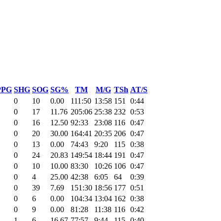
PPG
SHG
SOG
SG%
TM
M/G
TSh
AT/S
0
10
0.00
111:50
13:58
151
0:44
0
17
11.76
205:06
25:38
232
0:53
0
16
12.50
92:33
23:08
116
0:47
0
20
30.00
164:41
20:35
206
0:47
0
13
0.00
74:43
9:20
115
0:38
0
24
20.83
149:54
18:44
191
0:47
0
10
10.00
83:30
10:26
106
0:47
0
4
25.00
42:38
6:05
64
0:39
0
39
7.69
151:30
18:56
177
0:51
0
6
0.00
104:34
13:04
162
0:38
0
9
0.00
81:28
11:38
116
0:42
1
6
16.67
77:57
9:44
115
0:40