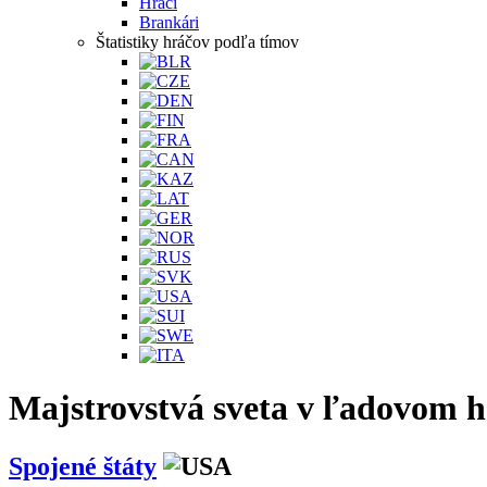
Hráči
Brankári
Štatistiky hráčov podľa tímov
Majstrovstvá sveta v ľadovom h
Spojené štáty