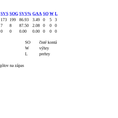
SVS
SOG
SVS%
GAA
SO
W
L
173
199
86.93
3.49
0
5
3
7
8
87.50
2.08
0
0
0
0
0
0.00
0.00
0
0
0
SO
čisté kontá
W
výhry
L
prehry
gólov na zápas