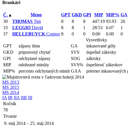
Brankári
Meno
GPT
GKD
GPI
MIP
MIP%
GA
Č.
▴
30
THOMAS
Tim
8
8
8
447:19
93.93
26
33
LEGGIO
David
8
8
1
28:53
6.07
1
37
HELLEBUYCK
Connor
8
0
0
0:00
0.00
0
Vysvetlivky
GPT
zápasy tímu
GA
inkasované góly
GKD
pripravený chytať
SVS
úspešné zákroky
GPI
odchytané zápasy
SOG
zákroky
MIP
odohrané minúty
SVS%
úspešnosť zákrokov
MIP%
percento odchytaných minút
GAA
priemer inkasovaných 
MS 2013
MS 2015
MS 2014
IA
IB
IIA
IIB
III
Ročník
78
Trvanie
9. máj 2014
–
25. máj 2014