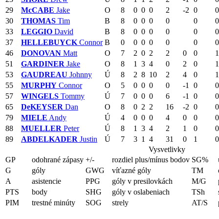
29
McCABE
Jake
O
8
0
0
0
2
-2
0
0
30
THOMAS
Tim
B
8
0
0
0
0
0
0
33
LEGGIO
David
B
8
0
0
0
0
0
0
37
HELLEBUYCK
Connor
B
0
0
0
0
0
0
0
46
DONOVAN
Matt
O
7
2
0
2
2
0
0
1
51
GARDINER
Jake
O
8
1
3
4
0
2
0
1
53
GAUDREAU
Johnny
Ú
8
2
8
10
2
4
0
1
55
MURPHY
Connor
O
5
0
0
0
0
-1
0
0
57
WINGELS
Tommy
Ú
7
0
0
0
6
-1
0
0
65
DeKEYSER
Dan
O
8
0
2
2
16
-2
0
0
79
MIELE
Andy
Ú
4
0
0
0
4
0
0
0
88
MUELLER
Peter
Ú
8
1
3
4
2
1
0
0
89
ABDELKADER
Justin
Ú
7
3
1
4
31
0
1
0
Vysvetlivky
GP
odohrané zápasy
+/-
rozdiel plus/mínus bodov
SG%
G
góly
GWG
víťazné góly
TM
A
asistencie
PPG
góly v presilovkách
M/G
PTS
body
SHG
góly v oslabeniach
TSh
PIM
trestné minúty
SOG
strely
AT/S