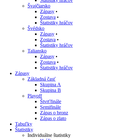
Štatistiky hráčov
Švajčiarsko
Zápasy
•
Zostava
•
Štatistiky hráčov
Švédsko
Zápasy
•
Zostava
•
Štatistiky hráčov
Taliansko
Zápasy
•
Zostava
•
Štatistiky hráčov
Zápasy
Základná časť
Skupina A
Skupina B
Playoff
Štvrťfinále
Semifinále
Zápas o bronz
Zápas o zlato
Tabuľky
Štatistiky
Individuálne štatistiky