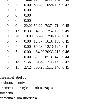
0
7
0.00
83:28
10:26
105
0:47
0
0
0.00
0
0
0.00
0
0
0.00
0
9
22.22
53:22
7:37
71
0:45
0
12
8.33
142:58
17:52
173
0:49
0
20
10.00
136:48
17:06
164
0:50
0
7
0.00
82:37
16:31
108
0:45
0
5
0.00
85:53
12:16
124
0:41
0
5
0.00
164:29
20:33
213
0:46
0
5
0.00
32:53
8:13
44
0:44
0
18
5.56
101:48
12:43
145
0:42
0
11
27.27
106:28
15:12
140
0:45
úspešnosť streľby
odohrané minúty
priemer odohraných minút na zápas
striedania
primerná dĺžka striedania