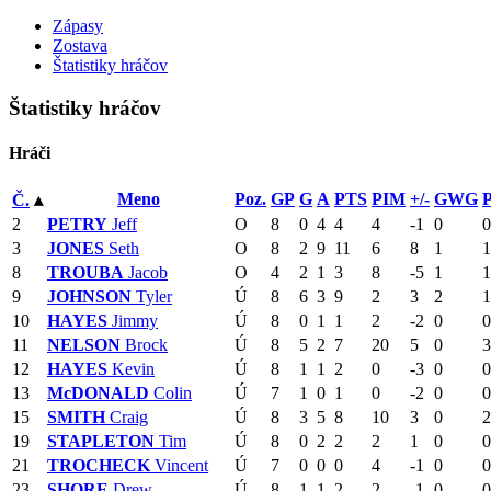
Zápasy
Zostava
Štatistiky hráčov
Štatistiky hráčov
Hráči
Meno
Poz.
GP
G
A
PTS
PIM
+/-
GWG
Č.
▴
2
PETRY
Jeff
O
8
0
4
4
4
-1
0
0
3
JONES
Seth
O
8
2
9
11
6
8
1
1
8
TROUBA
Jacob
O
4
2
1
3
8
-5
1
1
9
JOHNSON
Tyler
Ú
8
6
3
9
2
3
2
1
10
HAYES
Jimmy
Ú
8
0
1
1
2
-2
0
0
11
NELSON
Brock
Ú
8
5
2
7
20
5
0
3
12
HAYES
Kevin
Ú
8
1
1
2
0
-3
0
0
13
McDONALD
Colin
Ú
7
1
0
1
0
-2
0
0
15
SMITH
Craig
Ú
8
3
5
8
10
3
0
2
19
STAPLETON
Tim
Ú
8
0
2
2
2
1
0
0
21
TROCHECK
Vincent
Ú
7
0
0
0
4
-1
0
0
23
SHORE
Drew
Ú
8
1
1
2
2
-1
0
0