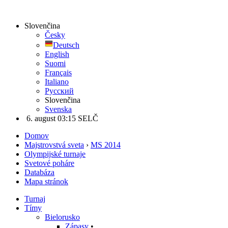
Slovenčina
Česky
Deutsch
English
Suomi
Français
Italiano
Русский
Slovenčina
Svenska
6. august 03:15 SELČ
Domov
Majstrovstvá sveta
›
MS 2014
Olympijské turnaje
Svetové poháre
Databáza
Mapa stránok
Turnaj
Tímy
Bielorusko
Zápasy
•