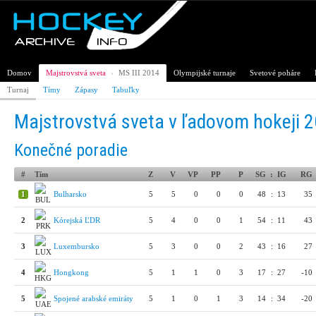
Domov
Majstrovstvá sveta
›
MS III 2014
Olympijské turnaje
Svetové poháre
Turnaj
Tímy
Zápasy
Tabuľky
Majstrovstvá sveta v ľadovom hokeji 201
Konečné poradie
#
Tím
Z
V
VP
PP
P
SG
:
IG
RG
1
Bulharsko
5
5
0
0
0
48
:
13
35
2
Kórejská ĽDR
5
4
0
0
1
54
:
11
43
3
Luxembursko
5
3
0
0
2
43
:
16
27
4
Hongkong
5
1
1
0
3
17
:
27
-10
5
Spojené arabské emiráty
5
1
0
1
3
14
:
34
-20