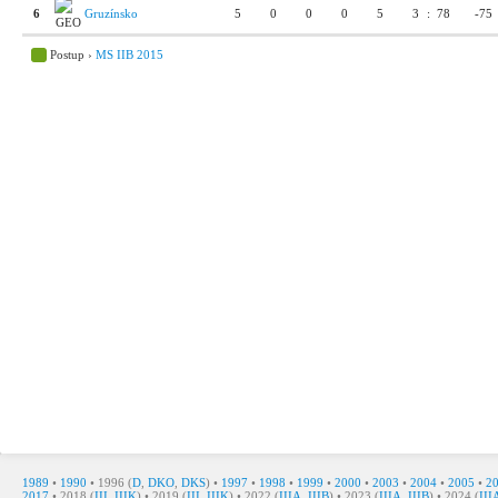
6
Gruzínsko
5
0
0
0
5
3
:
78
-75
Postup ›
MS IIB 2015
1989
•
1990
• 1996 (
D
,
DKO
,
DKS
) •
1997
•
1998
•
1999
•
2000
•
2003
•
2004
•
2005
•
2
2017
• 2018 (
III
,
IIIK
) • 2019 (
III
,
IIIK
) • 2022 (
IIIA
,
IIIB
) • 2023 (
IIIA
,
IIIB
) • 2024 (
III