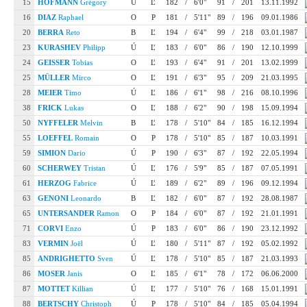
15
HOFMANN
Grégory
Ú
Ľ
182
/
6'0"
91
/
201
13.11.1992
16
DIAZ
Raphael
O
P
181
/
5'11"
89
/
196
09.01.1986
20
BERRA
Reto
B
Ľ
194
/
6'4"
99
/
218
03.01.1987
23
KURASHEV
Philipp
Ú
Ľ
183
/
6'0"
86
/
190
12.10.1999
24
GEISSER
Tobias
O
Ľ
193
/
6'4"
91
/
201
13.02.1999
25
MÜLLER
Mirco
O
Ľ
191
/
6'3"
95
/
209
21.03.1995
28
MEIER
Timo
Ú
Ľ
186
/
6'1"
98
/
216
08.10.1996
38
FRICK
Lukas
O
Ľ
188
/
6'2"
90
/
198
15.09.1994
50
NYFFELER
Melvin
B
Ľ
178
/
5'10"
84
/
185
16.12.1994
55
LOEFFEL
Romain
O
P
178
/
5'10"
85
/
187
10.03.1991
59
SIMION
Dario
Ú
P
190
/
6'3"
87
/
192
22.05.1994
60
SCHERWEY
Tristan
Ú
Ľ
176
/
5'9"
85
/
187
07.05.1991
61
HERZOG
Fabrice
Ú
Ľ
189
/
6'2"
89
/
196
09.12.1994
63
GENONI
Leonardo
B
Ľ
182
/
6'0"
87
/
192
28.08.1987
65
UNTERSANDER
Ramon
O
P
184
/
6'0"
87
/
192
21.01.1991
71
CORVI
Enzo
Ú
P
183
/
6'0"
86
/
190
23.12.1992
83
VERMIN
Joël
Ú
Ľ
180
/
5'11"
87
/
192
05.02.1992
85
ANDRIGHETTO
Sven
Ú
Ľ
178
/
5'10"
85
/
187
21.03.1993
86
MOSER
Janis
O
Ľ
185
/
6'1"
78
/
172
06.06.2000
87
MOTTET
Killian
Ú
Ľ
177
/
5'10"
76
/
168
15.01.1991
88
BERTSCHY
Christoph
Ú
P
178
/
5'10"
84
/
185
05.04.1994