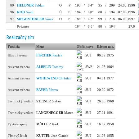
89
HELDNER
Fabian
O
P
193
/
6'4"
95
/
209
24.06.1996
96
ROD
Noah
Ú
Ľ
184
/
6'0"
88
/
194
07.06.1996
97
SIEGENTHALER
Jonas
O
Ľ
188
/
6'2"
99
/
218
06.05.1997
Priemer
184
/
6'0"
88
/
194
27.9
Realizačný tím
Funkcia
Meno
Občianstvo
Dátum nar.
Hlavný tréner
FISCHER
Patrick
SUI
06.09.1975
Asistent trénera
ALBELIN
Tommy
SWE
21.05.1964
Asistent trénera
WOHLWEND
Christian
SUI
04.01.1977
Asistent trénera
BAYER
Marco
SUI
20.09.1972
Technický vedúci
STEINER
Stefan
SUI
26.06.1968
Technický vedúci
LANGENEGGER
Marco
SUI
27.01.1991
Fyzioterapeut
MÜLLER
Karl
SUI
16.02.1958
Tímový lekár
KUTTEL
Jean Claude
SUI
21.06.1955