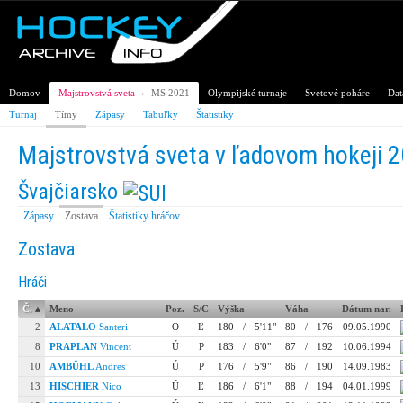
Domov
Majstrovstvá sveta
›
MS 2021
Olympijské turnaje
Svetové poháre
Dat
Turnaj
Tímy
Zápasy
Tabuľky
Štatistiky
Majstrovstvá sveta v ľadovom hokeji 
Švajčiarsko
Zápasy
Zostava
Štatistiky hráčov
Zostava
Hráči
Č.
▴
Meno
Poz.
S/C
Výška
Váha
Dátum nar.
2
ALATALO
Santeri
O
Ľ
180
/
5'11"
80
/
176
09.05.1990
8
PRAPLAN
Vincent
Ú
P
183
/
6'0"
87
/
192
10.06.1994
10
AMBÜHL
Andres
Ú
P
176
/
5'9"
86
/
190
14.09.1983
13
HISCHIER
Nico
Ú
Ľ
186
/
6'1"
88
/
194
04.01.1999