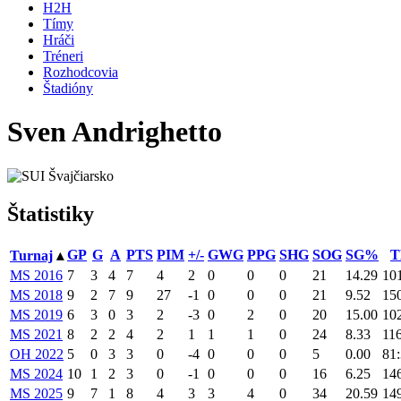
H2H
Tímy
Hráči
Tréneri
Rozhodcovia
Štadióny
Sven Andrighetto
Švajčiarsko
Štatistiky
GP
G
A
PTS
PIM
+/-
GWG
PPG
SHG
SOG
SG%
Turnaj
▴
MS 2016
7
3
4
7
4
2
0
0
0
21
14.29
10
MS 2018
9
2
7
9
27
-1
0
0
0
21
9.52
15
MS 2019
6
3
0
3
2
-3
0
2
0
20
15.00
10
MS 2021
8
2
2
4
2
1
1
1
0
24
8.33
11
OH 2022
5
0
3
3
0
-4
0
0
0
5
0.00
81
MS 2024
10
1
2
3
0
-1
0
0
0
16
6.25
14
MS 2025
9
7
1
8
4
3
3
4
0
34
20.59
14