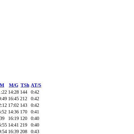
TM
M/G
TSh
AT/S
1:22
14:28
144
0:42
0:49
16:45
212
0:42
2:12
17:02
143
0:42
6:52
14:36
170
0:41
:39
16:19
120
0:40
6:55
14:41
219
0:40
9:54
16:39
208
0:43