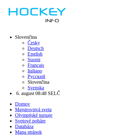
Slovenčina
Česky
Deutsch
English
Suomi
Français
Italiano
Русский
Slovenčina
Svenska
6. august 08:48 SELČ
Domov
Majstrovstvá sveta
Olympijské turnaje
Svetové poháre
Databáza
Mapa stránok