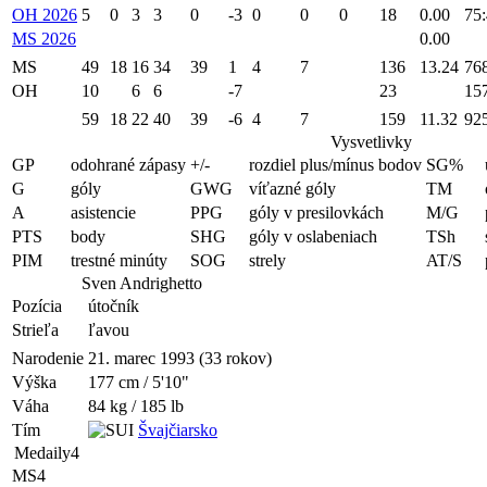
OH 2026
5
0
3
3
0
-3
0
0
0
18
0.00
75
MS 2026
0.00
MS
49
18
16
34
39
1
4
7
136
13.24
76
OH
10
6
6
-7
23
15
59
18
22
40
39
-6
4
7
159
11.32
92
Vysvetlivky
GP
odohrané zápasy
+/-
rozdiel plus/mínus bodov
SG%
G
góly
GWG
víťazné góly
TM
A
asistencie
PPG
góly v presilovkách
M/G
PTS
body
SHG
góly v oslabeniach
TSh
PIM
trestné minúty
SOG
strely
AT/S
Sven Andrighetto
Pozícia
útočník
Strieľa
ľavou
Narodenie
21. marec 1993 (33 rokov)
Výška
177 cm / 5'10"
Váha
84 kg / 185 lb
Tím
Švajčiarsko
Medaily
4
MS
4