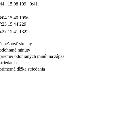
:44
15:08
109
0:41
8:04
15:40
1096
7:23
15:44
229
5:27
15:41
1325
úspešnosť streľby
odohrané minúty
priemer odohraných minút na zápas
striedania
primerná dĺžka striedania