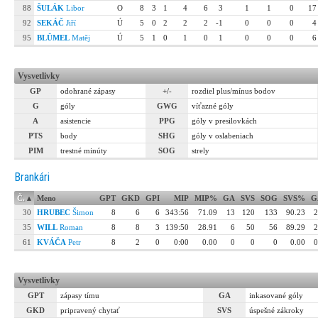
88
ŠULÁK
Libor
O
8
3
1
4
6
3
1
1
0
17
92
SEKÁČ
Jiří
Ú
5
0
2
2
2
-1
0
0
0
4
95
BLÜMEL
Matěj
Ú
5
1
0
1
0
1
0
0
0
6
Vysvetlivky
GP
odohrané zápasy
+/-
rozdiel plus/mínus bodov
G
góly
GWG
víťazné góly
A
asistencie
PPG
góly v presilovkách
PTS
body
SHG
góly v oslabeniach
PIM
trestné minúty
SOG
strely
Brankári
Č.
▴
Meno
GPT
GKD
GPI
MIP
MIP%
GA
SVS
SOG
SVS%
G
30
HRUBEC
Šimon
8
6
6
343:56
71.09
13
120
133
90.23
2
35
WILL
Roman
8
8
3
139:50
28.91
6
50
56
89.29
2
61
KVÁČA
Petr
8
2
0
0:00
0.00
0
0
0
0.00
0
Vysvetlivky
GPT
zápasy tímu
GA
inkasované góly
GKD
pripravený chytať
SVS
úspešné zákroky