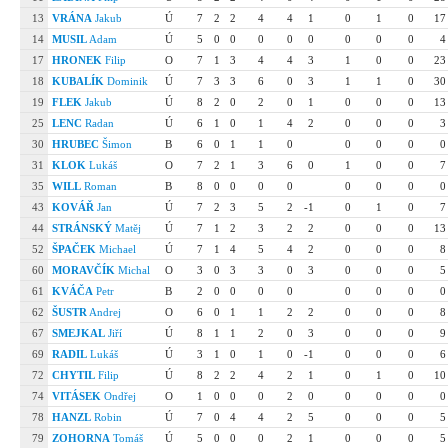
13
VRÁNA
Jakub
Ú
7
2
2
4
4
1
0
1
0
17
14
MUSIL
Adam
Ú
5
0
0
0
0
0
0
0
0
4
17
HRONEK
Filip
O
7
1
3
4
4
3
1
0
0
23
18
KUBALÍK
Dominik
Ú
7
3
3
6
0
3
1
1
0
30
19
FLEK
Jakub
Ú
8
2
0
2
0
1
0
0
0
13
25
LENC
Radan
Ú
6
1
0
1
4
2
0
0
0
3
30
HRUBEC
Šimon
B
6
0
1
1
0
0
0
0
0
31
KLOK
Lukáš
O
7
2
1
3
6
0
1
0
0
7
35
WILL
Roman
B
8
0
0
0
0
0
0
0
0
43
KOVÁŘ
Jan
Ú
7
2
3
5
2
-1
0
1
0
7
44
STRÁNSKÝ
Matěj
Ú
7
1
2
3
2
2
0
0
0
13
52
ŠPAČEK
Michael
Ú
7
1
4
5
4
2
0
0
0
8
60
MORAVČÍK
Michal
O
3
0
3
3
0
3
0
0
0
5
61
KVÁČA
Petr
B
2
0
0
0
0
0
0
0
0
62
ŠUSTR
Andrej
O
6
0
1
1
2
2
0
0
0
8
67
SMEJKAL
Jiří
Ú
8
1
1
2
0
3
0
0
0
9
69
RADIL
Lukáš
Ú
3
1
0
1
0
-1
0
0
0
6
72
CHYTIL
Filip
Ú
8
2
2
4
2
1
0
1
0
10
74
VITÁSEK
Ondřej
O
1
0
0
0
2
0
0
0
0
0
78
HANZL
Robin
Ú
7
0
4
4
2
5
0
0
0
5
79
ZOHORNA
Tomáš
Ú
5
0
0
0
2
1
0
0
0
5