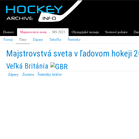
Domov
Majstrovstvá sveta
›
MS 2021
Olympijské turnaje
Svetové poháre
Dat
Turnaj
Tímy
Zápasy
Tabuľky
Štatistiky
Majstrovstvá sveta v ľadovom hokeji 
Veľká Británia
Zápasy
Zostava
Štatistiky hráčov