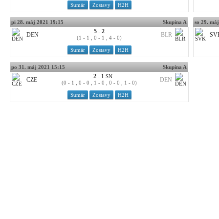
Sumár
Zostavy
H2H
pi 28. máj 2021 19:15
Skupina A
so 29. má
5 - 2
DEN
BLR
SV
(1 - 1 , 0 - 1 , 4 - 0)
Sumár
Zostavy
H2H
po 31. máj 2021 15:15
Skupina A
2 - 1
SN
CZE
DEN
(0 - 1 , 0 - 0 , 1 - 0 , 0 - 0 , 1 - 0)
Sumár
Zostavy
H2H