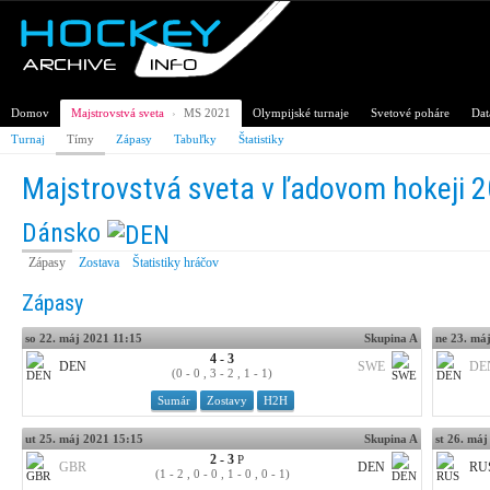
Domov
Majstrovstvá sveta
›
MS 2021
Olympijské turnaje
Svetové poháre
Dat
Turnaj
Tímy
Zápasy
Tabuľky
Štatistiky
Majstrovstvá sveta v ľadovom hokeji 
Dánsko
Zápasy
Zostava
Štatistiky hráčov
Zápasy
so 22. máj 2021 11:15
Skupina A
ne 23. má
4 - 3
DEN
SWE
DE
(0 - 0 , 3 - 2 , 1 - 1)
Sumár
Zostavy
H2H
ut 25. máj 2021 15:15
Skupina A
st 26. má
2 - 3
P
GBR
DEN
RU
(1 - 2 , 0 - 0 , 1 - 0 , 0 - 1)