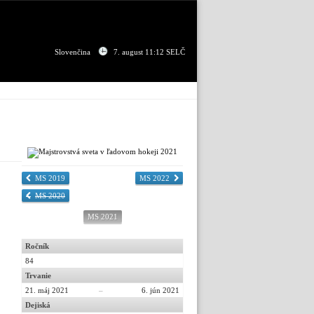
Slovenčina
7. august 11:12 SELČ
MS 2019
MS 2022
MS 2020
MS 2021
Ročník
84
Trvanie
21. máj 2021
–
6. jún 2021
Dejiská