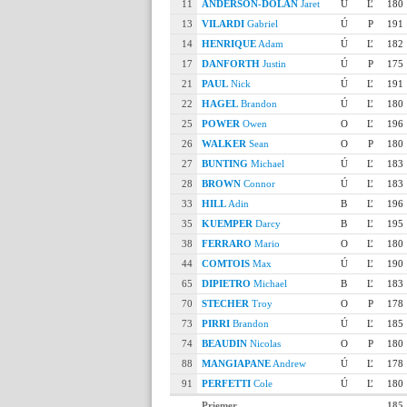
11
ANDERSON-DOLAN
Jaret
Ú
Ľ
180
13
VILARDI
Gabriel
Ú
P
191
14
HENRIQUE
Adam
Ú
Ľ
182
17
DANFORTH
Justin
Ú
P
175
21
PAUL
Nick
Ú
Ľ
191
22
HAGEL
Brandon
Ú
Ľ
180
25
POWER
Owen
O
Ľ
196
26
WALKER
Sean
O
P
180
27
BUNTING
Michael
Ú
Ľ
183
28
BROWN
Connor
Ú
Ľ
183
33
HILL
Adin
B
Ľ
196
35
KUEMPER
Darcy
B
Ľ
195
38
FERRARO
Mario
O
Ľ
180
44
COMTOIS
Max
Ú
Ľ
190
65
DIPIETRO
Michael
B
Ľ
183
70
STECHER
Troy
O
P
178
73
PIRRI
Brandon
Ú
Ľ
185
74
BEAUDIN
Nicolas
O
P
180
88
MANGIAPANE
Andrew
Ú
Ľ
178
91
PERFETTI
Cole
Ú
Ľ
180
Priemer
185