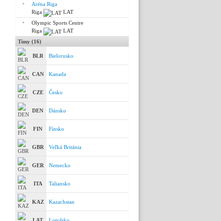
Aréna Riga
Riga
LAT
Olympic Sports Centre
Riga
LAT
Tímy (16)
BLR
Bielorusko
CAN
Kanada
CZE
Česko
DEN
Dánsko
FIN
Fínsko
GBR
Veľká Británia
GER
Nemecko
ITA
Taliansko
KAZ
Kazachstan
LAT
Lotyšsko