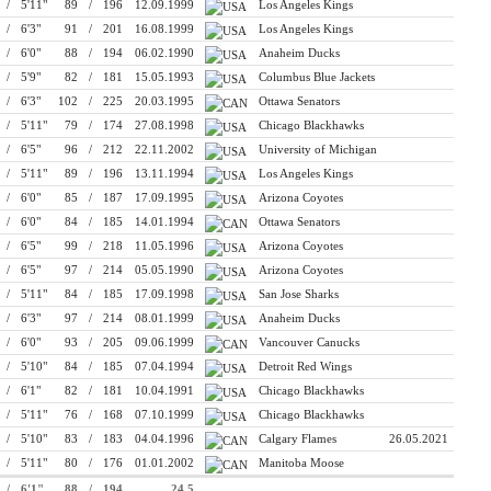
/
5'11"
89
/
196
12.09.1999
Los Angeles Kings
/
6'3"
91
/
201
16.08.1999
Los Angeles Kings
/
6'0"
88
/
194
06.02.1990
Anaheim Ducks
/
5'9"
82
/
181
15.05.1993
Columbus Blue Jackets
/
6'3"
102
/
225
20.03.1995
Ottawa Senators
/
5'11"
79
/
174
27.08.1998
Chicago Blackhawks
/
6'5"
96
/
212
22.11.2002
University of Michigan
/
5'11"
89
/
196
13.11.1994
Los Angeles Kings
/
6'0"
85
/
187
17.09.1995
Arizona Coyotes
/
6'0"
84
/
185
14.01.1994
Ottawa Senators
/
6'5"
99
/
218
11.05.1996
Arizona Coyotes
/
6'5"
97
/
214
05.05.1990
Arizona Coyotes
/
5'11"
84
/
185
17.09.1998
San Jose Sharks
/
6'3"
97
/
214
08.01.1999
Anaheim Ducks
/
6'0"
93
/
205
09.06.1999
Vancouver Canucks
/
5'10"
84
/
185
07.04.1994
Detroit Red Wings
/
6'1"
82
/
181
10.04.1991
Chicago Blackhawks
/
5'11"
76
/
168
07.10.1999
Chicago Blackhawks
/
5'10"
83
/
183
04.04.1996
Calgary Flames
26.05.2021
/
5'11"
80
/
176
01.01.2002
Manitoba Moose
/
6'1"
88
/
194
24.5