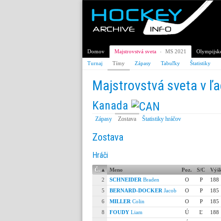
Domov
Majstrovstvá sveta
›
MS 2021
Olympijské
Turnaj
Tímy
Zápasy
Tabuľky
Štatistiky
Majstrovstvá sveta v ľ
Kanada
Zápasy
Zostava
Štatistiky hráčov
Zostava
Hráči
Č.
▴
Meno
Poz.
S/C
Výš
2
SCHNEIDER
Braden
O
P
188
5
BERNARD-DOCKER
Jacob
O
P
185
6
MILLER
Colin
O
P
185
8
FOUDY
Liam
Ú
Ľ
188