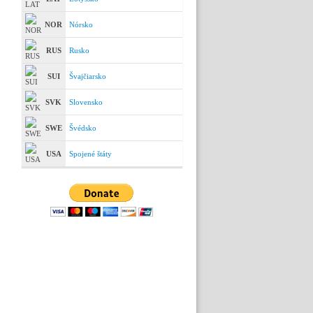
NOR
Nórsko
RUS
Rusko
SUI
Švajčiarsko
SVK
Slovensko
SWE
Švédsko
USA
Spojené štáty