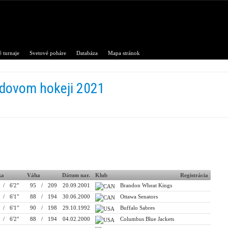
 turnaje
Svetové poháre
Databáza
Mapa stránok
adovom hokeji 2021
ka
Váha
Dátum nar.
Klub
Registrácia
/
6'2"
95
/
209
20.09.2001
Brandon Wheat Kings
/
6'1"
88
/
194
30.06.2000
Ottawa Senators
/
6'1"
90
/
198
29.10.1992
Buffalo Sabres
/
6'2"
88
/
194
04.02.2000
Columbus Blue Jackets