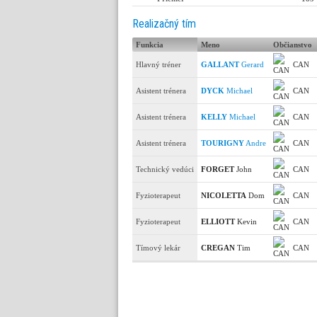
Realizačný tím
Funkcia
Meno
Občianstvo
Hlavný tréner
GALLANT
Gerard
CAN
Asistent trénera
DYCK
Michael
CAN
Asistent trénera
KELLY
Michael
CAN
Asistent trénera
TOURIGNY
Andre
CAN
Technický vedúci
FORGET
John
CAN
Fyzioterapeut
NICOLETTA
Dom
CAN
Fyzioterapeut
ELLIOTT
Kevin
CAN
Tímový lekár
CREGAN
Tim
CAN