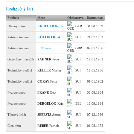
Realizačný tím
Funkcia
Meno
Občianstvo
Dátum nar.
Hlavný tréner
KRUEGER
Ralph
GER
31.08.1959
Asistent trénera
KÖLLIKER
Jakob
SUI
21.07.1953
Asistent trénera
LEE
Peter
GBR
02.01.1956
Generálny manažér
ZAHNER
Peter
SUI
19.01.1961
Technický vedúci
KELLER
Martin
SUI
16.05.1956
Technický vedúci
CORAY
Felix
SUI
01.01.1962
Fyzioterapeut
FRANK
Beat
SUI
30.08.1964
Fyzioterapeut
DERGELOO
Kris
BEL
13.09.1964
Tímový lekár
SEBESTA
Anton
SUI
07.12.1966
Člen tímu
REBER
Patrick
SUI
01.05.1972