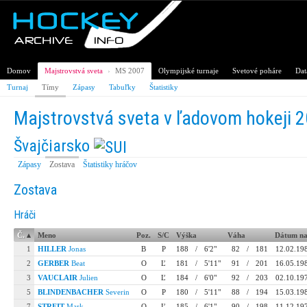
Domov
Majstrovstvá sveta
›
MS 2007
Olympijské turnaje
Svetové poháre
Dat
Turnaj
Tímy
Zápasy
Tabuľky
Štatistiky
Majstrovstvá sveta v ľadovom hokeji 
Švajčiarsko
Zápasy
Zostava
Štatistiky hráčov
Zostava
Hráči
Č.
▴
Meno
Poz.
S/C
Výška
Váha
Dátum na
1
HILLER
Jonas
B
P
188
/
6'2"
82
/
181
12.02.19
2
GERBER
Beat
O
Ľ
181
/
5'11"
91
/
201
16.05.19
3
VAUCLAIR
Julien
O
Ľ
184
/
6'0"
92
/
203
02.10.19
5
BLINDENBACHER
Severin
O
P
180
/
5'11"
88
/
194
15.03.19
7
STREIT
Mark
O
Ľ
185
/
6'1"
90
/
198
11.12.19