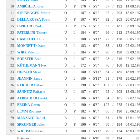
10
AMBÜHL
Andres
Ú
P
176
/
5'9"
87
/
192
14.09.19
11
STEINEGGER
Martin
O
Ľ
187
/
6'2"
92
/
203
15.02.19
12
DELLA ROSSA
Patric
Ú
P
187
/
6'2"
92
/
203
28.07.19
15
DiPIETRO
Paul
Ú
P
175
/
5'9"
82
/
181
08.09.19
23
PATERLINI
Thierry
Ú
Ľ
184
/
6'0"
96
/
212
27.04.19
24
CAMICHEL
Duri
Ú
Ľ
180
/
5'11"
77
/
170
06.05.19
25
MONNET
Thibaut
Ú
Ľ
183
/
6'0"
83
/
183
02.02.19
27
WIRZ
Valentin
Ú
Ľ
184
/
6'0"
90
/
198
09.09.19
29
FORSTER
Beat
O
Ľ
187
/
6'2"
98
/
216
02.02.19
32
RÜTHEMANN
Ivo
Ú
Ľ
172
/
5'8"
76
/
168
12.12.19
33
HIRSCHI
Steve
O
Ľ
180
/
5'11"
84
/
185
18.09.19
35
JEANNIN
Sandy
Ú
Ľ
180
/
5'11"
81
/
179
28.02.19
36
REICHERT
Marc
Ú
Ľ
190
/
6'3"
102
/
225
22.03.19
39
SANNITZ
Raffaele
Ú
Ľ
187
/
6'2"
93
/
205
18.05.19
40
AEBISCHER
David
B
Ľ
186
/
6'1"
84
/
185
07.02.19
57
BEZINA
Goran
O
Ľ
190
/
6'3"
102
/
225
21.03.19
67
LEMM
Romano
Ú
P
182
/
6'0"
86
/
190
25.06.19
79
MANZATO
Daniel
B
Ľ
184
/
6'0"
81
/
179
17.01.19
86
SPRUNGER
Julien
Ú
P
196
/
6'5"
88
/
194
04.01.19
97
WICHSER
Adrian
Ú
Ľ
180
/
5'11"
79
/
174
18.03.19
Priemer
184
/
6'0"
88
/
194
27