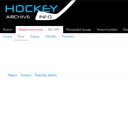
Domov
Majstrovstvá sveta
›
MS 2007
Olympijské turnaje
Svetové poháre
Dat
Turnaj
Tímy
Zápasy
Tabuľky
Štatistiky
Majstrovstvá sveta v ľadovom hokeji 
Česko
Zápasy
Zostava
Štatistiky hráčov