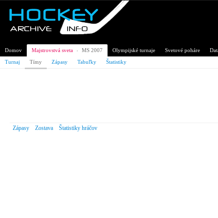
Domov
Majstrovstvá sveta
›
MS 2007
Olympijské turnaje
Svetové poháre
Dat
Turnaj
Tímy
Zápasy
Tabuľky
Štatistiky
Majstrovstvá sveta v ľadovom ho
Švajčiarsko
Zápasy
Zostava
Štatistiky hráčov