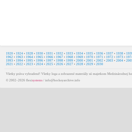
1920
•
1924
•
1928
•
1930
•
1931
•
1932
•
1933
•
1934
•
1935
•
1936
•
1937
•
1938
•
193
1962
•
1963
•
1964
•
1965
•
1966
•
1967
•
1968
•
1969
•
1970
•
1971
•
1972
•
1973
•
197
1993
•
1994
•
1995
•
1996
•
1997
•
1998
•
1999
•
2000
•
2001
•
2002
•
2003
•
2004
•
200
2021
•
2022
•
2023
•
2024
•
2025
•
2026
•
2027
•
2028
•
2029
•
2030
Všetky práva vyhradené! Všetky loga a zobrazené materiály sú majetkom Medzinárodnej ho
© 2002–2026
flexi
systems
/
info@hockeyarchive.info