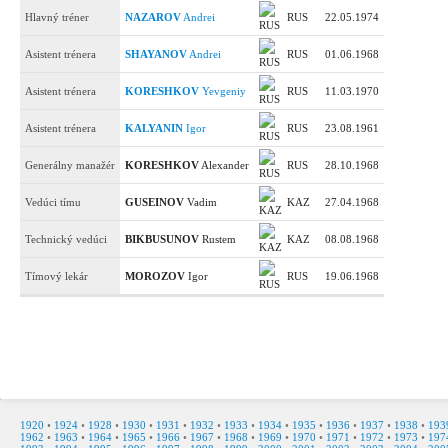
Hlavný tréner
NAZAROV
Andrei
RUS
22.05.1974
Asistent trénera
SHAYANOV
Andrei
RUS
01.06.1968
Asistent trénera
KORESHKOV
Yevgeniy
RUS
11.03.1970
Asistent trénera
KALYANIN
Igor
RUS
23.08.1961
Generálny manažér
KORESHKOV
Alexander
RUS
28.10.1968
Vedúci tímu
GUSEINOV
Vadim
KAZ
27.04.1968
Technický vedúci
BIKBUSUNOV
Rustem
KAZ
08.08.1968
Tímový lekár
MOROZOV
Igor
RUS
19.06.1968
1920
•
1924
•
1928
•
1930
•
1931
•
1932
•
1933
•
1934
•
1935
•
1936
•
1937
•
1938
•
193
1962
•
1963
•
1964
•
1965
•
1966
•
1967
•
1968
•
1969
•
1970
•
1971
•
1972
•
1973
•
197