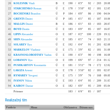
20
KOLESNIK
Vitali
B
Ľ
190
/
6'3"
92
/
203
20.0
22
STARCHENKO
Roman
Ú
Ľ
178
/
5'10"
82
/
181
12.0
27
BOCHENSKI
Brandon
Ú
P
184
/
6'0"
86
/
190
04.0
29
GRENTS
Dmitri
Ú
P
185
/
6'1"
85
/
187
10.0
32
MALGIN
Dmitri
B
Ľ
186
/
6'1"
83
/
183
28.0
41
BOYD
Dustin
Ú
Ľ
183
/
6'0"
85
/
187
16.0
46
LIPIN
Alexander
O
Ľ
187
/
6'2"
100
/
220
19.1
49
SHIN
Alexander
Ú
Ľ
185
/
6'1"
74
/
163
21.1
52
SOLAREV
Ilya
Ú
Ľ
192
/
6'4"
91
/
201
02.0
53
MARKELOV
Vladimir
Ú
Ľ
175
/
5'9"
82
/
181
31.0
62
KRASNOSLOBODTSEV
Vadim
Ú
Ľ
190
/
6'3"
90
/
198
16.0
69
LOBANOV
Ilya
O
Ľ
199
/
6'6"
97
/
214
01.1
81
PUSHKARYOV
Konstantin
Ú
Ľ
181
/
5'11"
78
/
172
12.0
87
LAKIZA
Artemi
O
Ľ
178
/
5'10"
82
/
181
02.0
88
RYMAREV
Yevgeni
Ú
Ľ
175
/
5'9"
76
/
168
09.0
91
IVANOV
Nikita
Ú
Ľ
193
/
6'4"
95
/
209
31.0
94
KAIROV
Daniar
O
Ľ
182
/
6'0"
95
/
209
05.0
Priemer
183
/
6'0"
85
/
187
Realizačný tím
Funkcia
Meno
Občianstvo
Dátum nar.