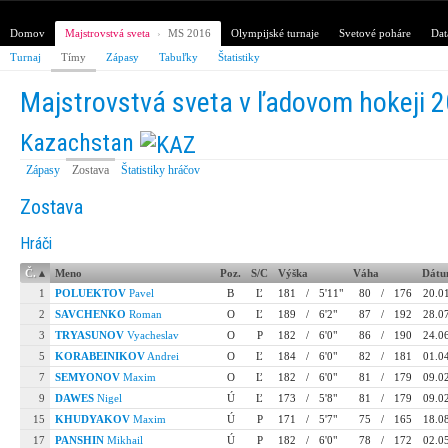
Domov
Majstrovstvá sveta
›
MS 2016
Olympijské turnaje
Svetové poháre
Dat
Turnaj
Tímy
Zápasy
Tabuľky
Štatistiky
Majstrovstvá sveta v ľadovom hokeji 
Kazachstan
Zápasy
Zostava
Štatistiky hráčov
Zostava
Hráči
Č.
▴
Meno
Poz.
S/C
Výška
Váha
Dátu
1
POLUEKTOV
Pavel
B
Ľ
181
/
5'11"
80
/
176
20.0
2
SAVCHENKO
Roman
O
Ľ
189
/
6'2"
87
/
192
28.0
3
TRYASUNOV
Vyacheslav
O
P
182
/
6'0"
86
/
190
24.0
5
KORABEINIKOV
Andrei
O
Ľ
184
/
6'0"
82
/
181
01.0
7
SEMYONOV
Maxim
O
Ľ
182
/
6'0"
81
/
179
09.0
9
DAWES
Nigel
Ú
Ľ
173
/
5'8"
81
/
179
09.0
15
KHUDYAKOV
Maxim
Ú
P
171
/
5'7"
75
/
165
18.0
17
PANSHIN
Mikhail
Ú
P
182
/
6'0"
78
/
172
02.0