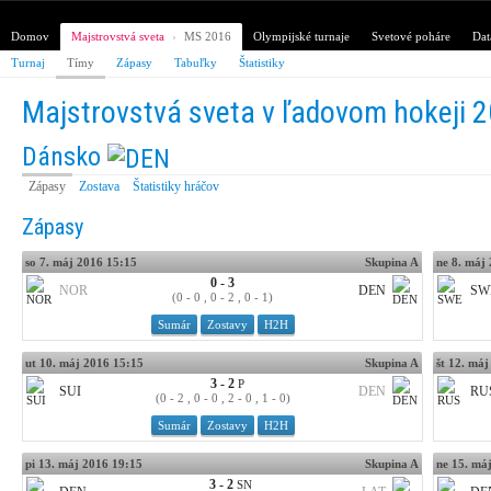
Domov
Majstrovstvá sveta
›
MS 2016
Olympijské turnaje
Svetové poháre
Dat
Turnaj
Tímy
Zápasy
Tabuľky
Štatistiky
Majstrovstvá sveta v ľadovom hokeji 
Dánsko
Zápasy
Zostava
Štatistiky hráčov
Zápasy
so 7. máj 2016 15:15
Skupina A
ne 8. máj
0 - 3
NOR
DEN
SW
(0 - 0 , 0 - 2 , 0 - 1)
Sumár
Zostavy
H2H
ut 10. máj 2016 15:15
Skupina A
št 12. má
3 - 2
P
SUI
DEN
RU
(0 - 2 , 0 - 0 , 2 - 0 , 1 - 0)
Sumár
Zostavy
H2H
pi 13. máj 2016 19:15
Skupina A
ne 15. má
3 - 2
SN