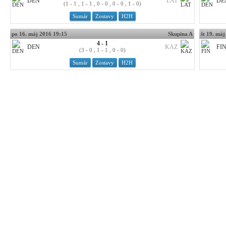
DEN
LAT
DE
(1 - 1 , 1 - 1 , 0 - 0 , 0 - 0 , 1 - 0)
Sumár
Zostavy
H2H
po 16. máj 2016 19:15
Skupina A
št 19. má
4 - 1
DEN
KAZ
FI
(3 - 0 , 1 - 1 , 0 - 0)
Sumár
Zostavy
H2H