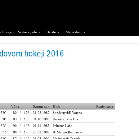
 turnaje
Svetové poháre
Databáza
Mapa stránok
adovom hokeji 2016
Váha
Dátum nar.
Klub
Registrácia
5'9"
80
/
176
31.08.1987
SonderjyskE Vojens
6'0"
83
/
183
31.10.1980
Herning Blue Fox
6'3"
90
/
198
01.11.1985
Pelicans Lahti
5'11"
86
/
190
20.02.1989
IF Malmo Redhawks
6'0"
87
/
192
01.07.1992
Medvescak Zagreb