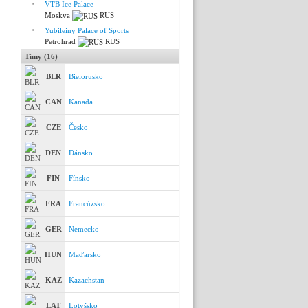
VTB Ice Palace
Moskva
RUS
Yubileiny Palace of Sports
Petrohrad
RUS
Tímy (16)
BLR
Bielorusko
CAN
Kanada
CZE
Česko
DEN
Dánsko
FIN
Fínsko
FRA
Francúzsko
GER
Nemecko
HUN
Maďarsko
KAZ
Kazachstan
LAT
Lotyšsko