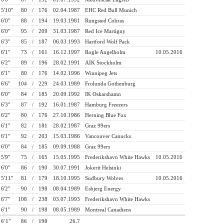
5'10"
80
/
176
02.04.1987
EHC Red Bull Munich
6'0"
88
/
194
19.03.1981
Rungsted Cobras
6'0"
95
/
209
31.03.1987
Red Ice Martigny
6'3"
85
/
187
06.03.1993
Hartford Wolf Pack
6'1"
73
/
161
16.12.1997
Rogle Angelholm
10.05.2016
6'2"
89
/
196
28.02.1991
AIK Stockholm
6'1"
80
/
176
14.02.1996
Winnipeg Jets
6'6"
104
/
229
24.03.1989
Frolunda Gothenburg
6'0"
84
/
185
20.09.1992
IK Oskarshamn
6'3"
87
/
192
16.01.1987
Hamburg Freezers
6'2"
80
/
176
27.10.1986
Herning Blue Fox
6'1"
82
/
181
28.02.1987
Graz 99ers
6'1"
92
/
203
15.03.1986
Vancouver Canucks
6'0"
84
/
185
09.09.1988
Graz 99ers
5'9"
75
/
165
15.05.1995
Frederikshavn White Hawks
10.05.2016
6'0"
86
/
190
30.07.1991
Jokerit Helsinki
5'11"
81
/
179
18.10.1995
Sudbury Wolves
10.05.2016
6'2"
90
/
198
08.04.1989
Esbjerg Energy
6'7"
108
/
238
03.07.1993
Frederikshavn White Hawks
6'1"
90
/
198
08.05.1989
Montreal Canadiens
6'1"
86
/
190
26.7