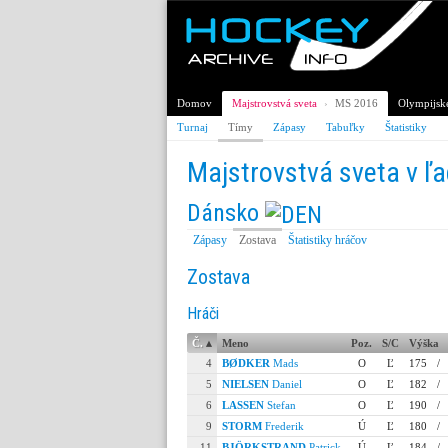
Domov
Majstrovstvá sveta
›
MS 2016
Olympijské
Turnaj
Tímy
Zápasy
Tabuľky
Štatistiky
Majstrovstvá sveta v ľ
Dánsko
Zápasy
Zostava
Štatistiky hráčov
Zostava
Hráči
Č.
▴
Meno
Poz.
S/C
Výška
4
BØDKER
Mads
O
Ľ
175
/
5
NIELSEN
Daniel
O
Ľ
182
/
6
LASSEN
Stefan
O
Ľ
190
/
9
STORM
Frederik
Ú
Ľ
180
/
11
BJÖRKSTRAND
Patrick
Ú
Ľ
184
/