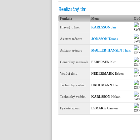
Realizačný tím
Funkcia
Meno
Obč
Hlavný tréner
KARLSSON
Jan
Asistent trénera
JONSSON
Tomas
Asistent trénera
MØLLER-HANSEN
Theis
Generálny manažér
PEDERSEN
Kim
Vedúci tímu
NEDERMARK
Esben
Technický vedúci
DAHLMANN
Ole
Technický vedúci
KARLSSON
Hakan
Fyzioterapeut
ESMARK
Carsten