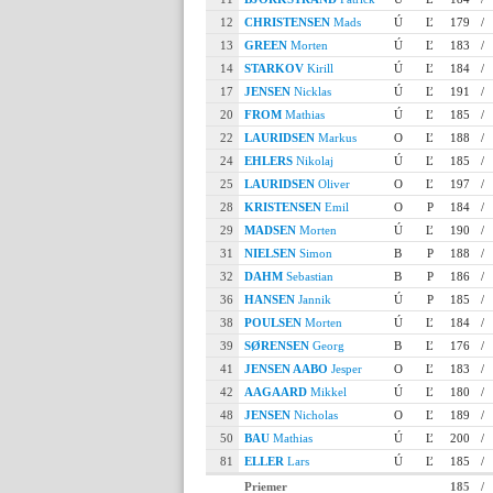
12
CHRISTENSEN
Mads
Ú
Ľ
179
/
13
GREEN
Morten
Ú
Ľ
183
/
14
STARKOV
Kirill
Ú
Ľ
184
/
17
JENSEN
Nicklas
Ú
Ľ
191
/
20
FROM
Mathias
Ú
Ľ
185
/
22
LAURIDSEN
Markus
O
Ľ
188
/
24
EHLERS
Nikolaj
Ú
Ľ
185
/
25
LAURIDSEN
Oliver
O
Ľ
197
/
28
KRISTENSEN
Emil
O
P
184
/
29
MADSEN
Morten
Ú
Ľ
190
/
31
NIELSEN
Simon
B
P
188
/
32
DAHM
Sebastian
B
P
186
/
36
HANSEN
Jannik
Ú
P
185
/
38
POULSEN
Morten
Ú
Ľ
184
/
39
SØRENSEN
Georg
B
Ľ
176
/
41
JENSEN AABO
Jesper
O
Ľ
183
/
42
AAGAARD
Mikkel
Ú
Ľ
180
/
48
JENSEN
Nicholas
O
Ľ
189
/
50
BAU
Mathias
Ú
Ľ
200
/
81
ELLER
Lars
Ú
Ľ
185
/
Priemer
185
/