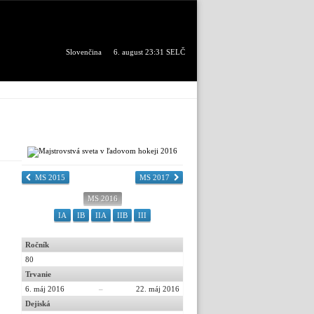
Slovenčina
6. august 23:31 SELČ
MS 2015
MS 2017
MS 2016
IA
IB
IIA
IIB
III
Ročník
80
Trvanie
6. máj 2016
–
22. máj 2016
Dejiská