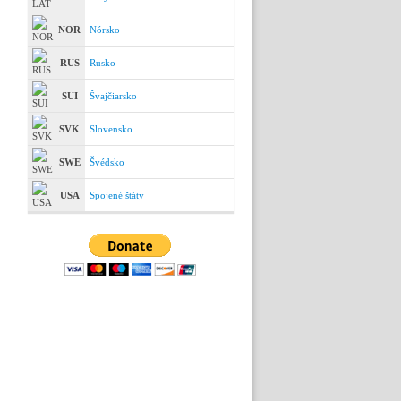
NOR
Nórsko
RUS
Rusko
SUI
Švajčiarsko
SVK
Slovensko
SWE
Švédsko
USA
Spojené štáty