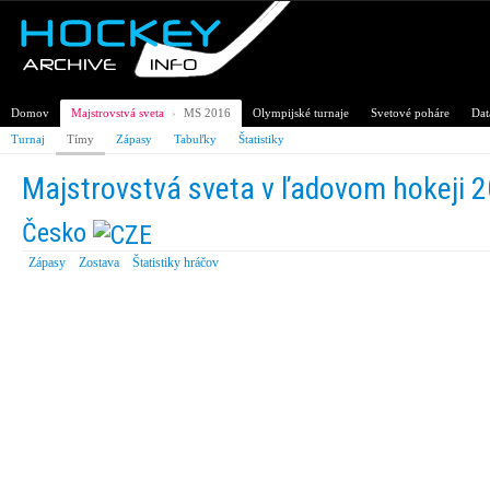
Domov
Majstrovstvá sveta
›
MS 2016
Olympijské turnaje
Svetové poháre
Dat
Turnaj
Tímy
Zápasy
Tabuľky
Štatistiky
Majstrovstvá sveta v ľadovom hokeji 
Česko
Zápasy
Zostava
Štatistiky hráčov