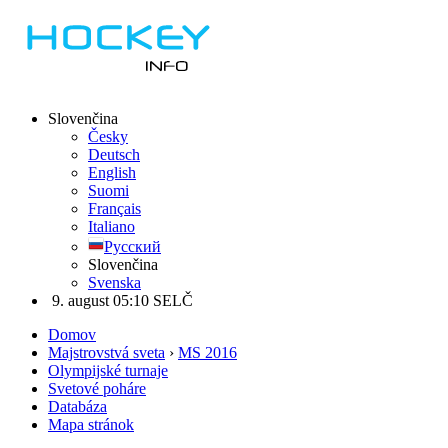
Slovenčina
Česky
Deutsch
English
Suomi
Français
Italiano
Русский
Slovenčina
Svenska
9. august 05:10 SELČ
Domov
Majstrovstvá sveta
›
MS 2016
Olympijské turnaje
Svetové poháre
Databáza
Mapa stránok