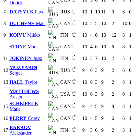
Derick
7
DATSYUK
Pavel
RUS
Ú
10
1
10
11
0
6
0
8
DUCHENE
Matt
CAN
Ú
10
5
5
10
2
10
0
9
KOIVU
Mikko
FIN
Ú
10
4
6
10
12
8
1
STONE
Mark
CAN
Ú
10
4
6
10
6
8
1
11
JOKINEN
Jussi
FIN
Ú
10
3
7
10
2
5
1
MOZYAKIN
12
RUS
Ú
9
6
3
9
2
6
0
Sergei
13
HALL
Taylor
CAN
Ú
10
6
3
9
2
8
1
MATTHEWS
USA
Ú
10
6
3
9
2
0
1
Auston
SCHEIFELE
15
CAN
Ú
9
4
5
9
8
8
1
Mark
16
PERRY
Corey
CAN
Ú
10
4
5
9
6
6
1
BARKOV
17
FIN
Ú
9
3
6
9
2
3
1
Aleksander