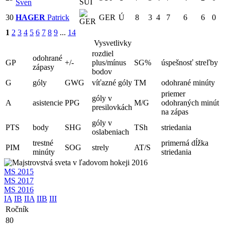
Sven
30
HAGER
Patrick
GER
Ú
8
3
4
7
6
6
0
1
2
3
4
5
6
7
8
9
...
14
Vysvetlivky
rozdiel
odohrané
GP
+/-
plus/mínus
SG%
úspešnosť streľby
zápasy
bodov
G
góly
GWG
víťazné góly
TM
odohrané minúty
priemer
góly v
A
asistencie
PPG
M/G
odohraných minút
presilovkách
na zápas
góly v
PTS
body
SHG
TSh
striedania
oslabeniach
trestné
primerná dĺžka
PIM
SOG
strely
AT/S
minúty
striedania
MS 2015
MS 2017
MS 2016
IA
IB
IIA
IIB
III
Ročník
80