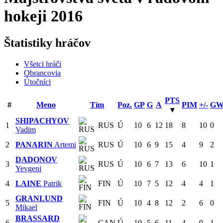
hokeji 2016
Štatistiky hráčov
Všetci hráči
Obrancovia
Útočníci
PTS
#
Meno
Tím
Poz.
GP
G
A
PIM
+/-
G
▾
SHIPACHYOV
1
RUS
Ú
10
6
12
18
8
10
0
Vadim
2
PANARIN
Artemi
RUS
Ú
10
6
9
15
4
9
2
DADONOV
3
RUS
Ú
10
6
7
13
6
10
1
Yevgeni
4
LAINE
Patrik
FIN
Ú
10
7
5
12
4
4
1
GRANLUND
5
FIN
Ú
10
4
8
12
2
6
0
Mikael
BRASSARD
6
CAN
Ú
10
5
6
11
4
9
1