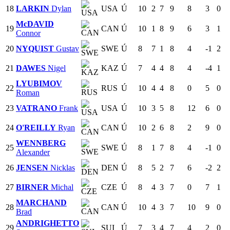
18
LARKIN
Dylan
USA
Ú
10
2
7
9
8
3
0
McDAVID
19
CAN
Ú
10
1
8
9
6
3
1
Connor
20
NYQUIST
Gustav
SWE
Ú
8
7
1
8
4
-1
2
21
DAWES
Nigel
KAZ
Ú
7
4
4
8
4
-4
1
LYUBIMOV
22
RUS
Ú
10
4
4
8
0
5
0
Roman
23
VATRANO
Frank
USA
Ú
10
3
5
8
12
6
0
24
O'REILLY
Ryan
CAN
Ú
10
2
6
8
2
9
0
WENNBERG
25
SWE
Ú
8
1
7
8
4
-1
0
Alexander
26
JENSEN
Nicklas
DEN
Ú
8
5
2
7
6
-2
2
27
BIRNER
Michal
CZE
Ú
8
4
3
7
0
7
1
MARCHAND
28
CAN
Ú
10
4
3
7
10
9
0
Brad
ANDRIGHETTO
29
SUI
Ú
7
3
4
7
4
2
0