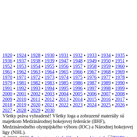
1920
•
1924
•
1928
•
1930
•
1931
•
1932
•
1933
•
1934
•
1935
•
1936
•
1937
•
1938
•
1939
•
1947
•
1948
•
1949
•
1950
•
1951
•
1952
•
1953
•
1954
•
1955
•
1956
•
1957
•
1958
•
1959
•
1960
•
1961
•
1962
•
1963
•
1964
•
1965
•
1966
•
1967
•
1968
•
1969
•
1970
•
1971
•
1972
•
1973
•
1974
•
1975
•
1976
•
1977
•
1978
•
1979
•
1981
•
1982
•
1983
•
1985
•
1986
•
1987
•
1989
•
1990
•
1991
•
1992
•
1993
•
1994
•
1995
•
1996
•
1997
•
1998
•
1999
•
2000
•
2001
•
2002
•
2003
•
2004
•
2005
•
2006
•
2007
•
2008
•
2009
•
2010
•
2011
•
2012
•
2013
•
2014
•
2015
•
2016
•
2017
•
2018
•
2019
•
2020
•
2021
•
2022
•
2023
•
2024
•
2025
•
2026
•
2027
•
2028
•
2029
•
2030
Všetky práva vyhradené! Všetky loga a zobrazené materiály sú
majetkom Medzinárodnej hokejovej federácie (IIHF),
Medzinárodného olympijského výboru (IOC) a Národnej hokejovej
ligy (NHL).