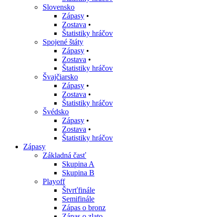
Slovensko
Zápasy
•
Zostava
•
Štatistiky hráčov
Spojené štáty
Zápasy
•
Zostava
•
Štatistiky hráčov
Švajčiarsko
Zápasy
•
Zostava
•
Štatistiky hráčov
Švédsko
Zápasy
•
Zostava
•
Štatistiky hráčov
Zápasy
Základná časť
Skupina A
Skupina B
Playoff
Štvrťfinále
Semifinále
Zápas o bronz
Zápas o zlato