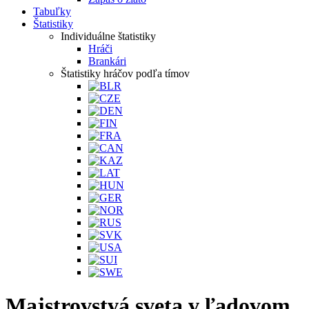
Tabuľky
Štatistiky
Individuálne štatistiky
Hráči
Brankári
Štatistiky hráčov podľa tímov
Majstrovstvá sveta v ľadovom