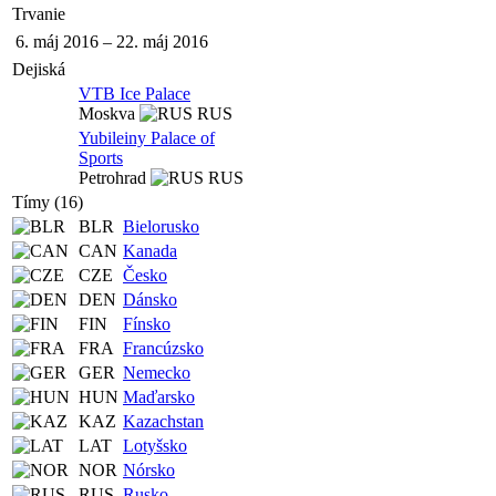
Trvanie
6. máj 2016
–
22. máj 2016
Dejiská
VTB Ice Palace
Moskva
RUS
Yubileiny Palace of
Sports
Petrohrad
RUS
Tímy (16)
BLR
Bielorusko
CAN
Kanada
CZE
Česko
DEN
Dánsko
FIN
Fínsko
FRA
Francúzsko
GER
Nemecko
HUN
Maďarsko
KAZ
Kazachstan
LAT
Lotyšsko
NOR
Nórsko
RUS
Rusko