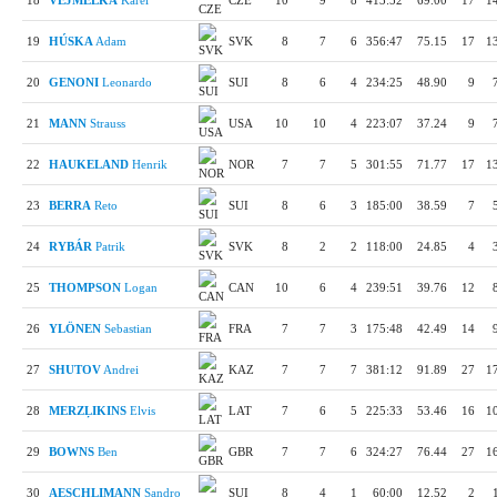
18
VEJMELKA
Karel
CZE
10
9
8
413:52
69.00
17
1
19
HÚSKA
Adam
SVK
8
7
6
356:47
75.15
17
1
20
GENONI
Leonardo
SUI
8
6
4
234:25
48.90
9
21
MANN
Strauss
USA
10
10
4
223:07
37.24
9
22
HAUKELAND
Henrik
NOR
7
7
5
301:55
71.77
17
1
23
BERRA
Reto
SUI
8
6
3
185:00
38.59
7
24
RYBÁR
Patrik
SVK
8
2
2
118:00
24.85
4
25
THOMPSON
Logan
CAN
10
6
4
239:51
39.76
12
26
YLÖNEN
Sebastian
FRA
7
7
3
175:48
42.49
14
27
SHUTOV
Andrei
KAZ
7
7
7
381:12
91.89
27
1
28
MERZĻIKINS
Elvis
LAT
7
6
5
225:33
53.46
16
1
29
BOWNS
Ben
GBR
7
7
6
324:27
76.44
27
1
30
AESCHLIMANN
Sandro
SUI
8
4
1
60:00
12.52
2