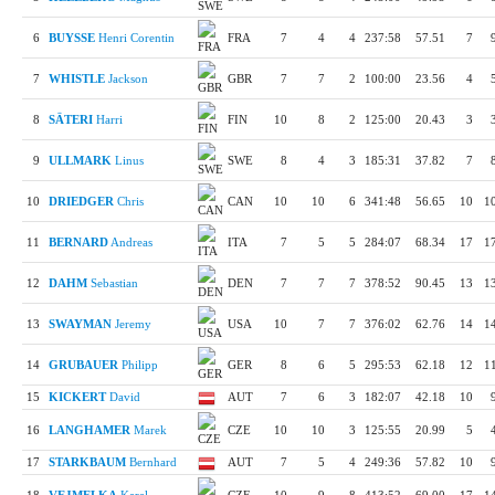
6
BUYSSE
Henri Corentin
FRA
7
4
4
237:58
57.51
7
7
WHISTLE
Jackson
GBR
7
7
2
100:00
23.56
4
8
SÄTERI
Harri
FIN
10
8
2
125:00
20.43
3
9
ULLMARK
Linus
SWE
8
4
3
185:31
37.82
7
10
DRIEDGER
Chris
CAN
10
10
6
341:48
56.65
10
1
11
BERNARD
Andreas
ITA
7
5
5
284:07
68.34
17
1
12
DAHM
Sebastian
DEN
7
7
7
378:52
90.45
13
1
13
SWAYMAN
Jeremy
USA
10
7
7
376:02
62.76
14
1
14
GRUBAUER
Philipp
GER
8
6
5
295:53
62.18
12
1
15
KICKERT
David
AUT
7
6
3
182:07
42.18
10
16
LANGHAMER
Marek
CZE
10
10
3
125:55
20.99
5
17
STARKBAUM
Bernhard
AUT
7
5
4
249:36
57.82
10