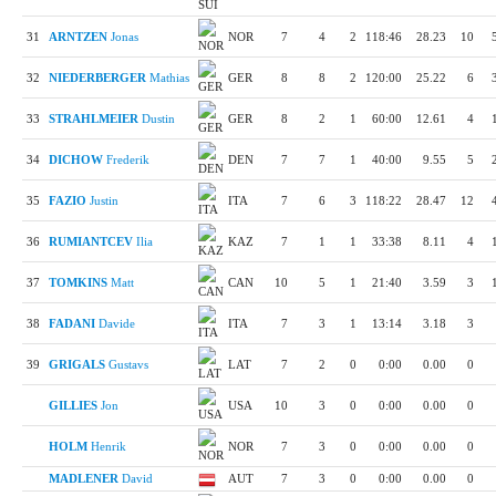
31
ARNTZEN
Jonas
NOR
7
4
2
118:46
28.23
10
32
NIEDERBERGER
Mathias
GER
8
8
2
120:00
25.22
6
33
STRAHLMEIER
Dustin
GER
8
2
1
60:00
12.61
4
34
DICHOW
Frederik
DEN
7
7
1
40:00
9.55
5
35
FAZIO
Justin
ITA
7
6
3
118:22
28.47
12
36
RUMIANTCEV
Ilia
KAZ
7
1
1
33:38
8.11
4
37
TOMKINS
Matt
CAN
10
5
1
21:40
3.59
3
38
FADANI
Davide
ITA
7
3
1
13:14
3.18
3
39
GRIGALS
Gustavs
LAT
7
2
0
0:00
0.00
0
GILLIES
Jon
USA
10
3
0
0:00
0.00
0
HOLM
Henrik
NOR
7
3
0
0:00
0.00
0
MADLENER
David
AUT
7
3
0
0:00
0.00
0