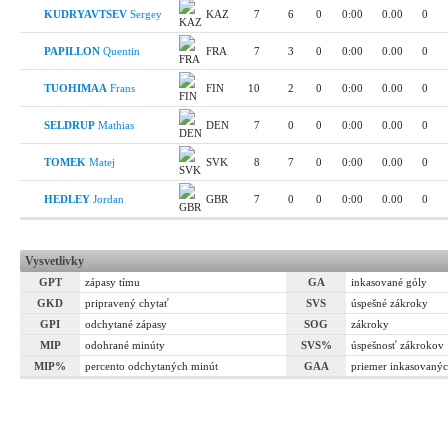
KUDRYAVTSEV
Sergey
KAZ
7
6
0
0:00
0.00
0
PAPILLON
Quentin
FRA
7
3
0
0:00
0.00
0
TUOHIMAA
Frans
FIN
10
2
0
0:00
0.00
0
SELDRUP
Mathias
DEN
7
0
0
0:00
0.00
0
TOMEK
Matej
SVK
8
7
0
0:00
0.00
0
HEDLEY
Jordan
GBR
7
0
0
0:00
0.00
0
Vysvetlivky
GPT
zápasy tímu
GA
inkasované góly
GKD
pripravený chytať
SVS
úspešné zákroky
GPI
odchytané zápasy
SOG
zákroky
MIP
odohrané minúty
SVS%
úspešnosť zákrokov
MIP%
percento odchytaných minút
GAA
priemer inkasovanýc