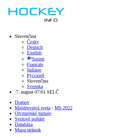
Slovenčina
Česky
Deutsch
English
Suomi
Français
Italiano
Русский
Slovenčina
Svenska
7. august 07:01 SELČ
Domov
Majstrovstvá sveta
›
MS 2022
Olympijské turnaje
Svetové poháre
Databáza
Mapa stránok