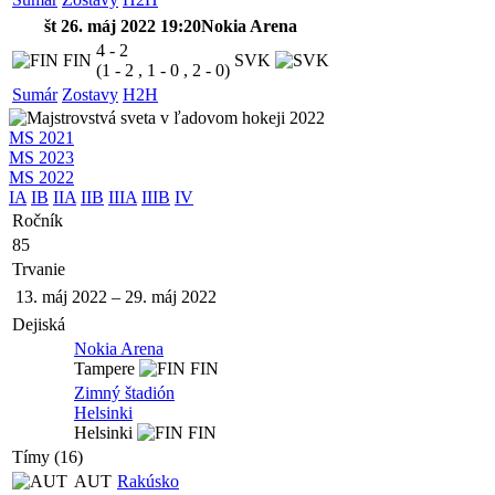
št 26. máj 2022 19:20
Nokia Arena
4 - 2
FIN
SVK
(1 - 2 , 1 - 0 , 2 - 0)
Sumár
Zostavy
H2H
MS 2021
MS 2023
MS 2022
IA
IB
IIA
IIB
IIIA
IIIB
IV
Ročník
85
Trvanie
13. máj 2022
–
29. máj 2022
Dejiská
Nokia Arena
Tampere
FIN
Zimný štadión
Helsinki
Helsinki
FIN
Tímy (16)
AUT
Rakúsko