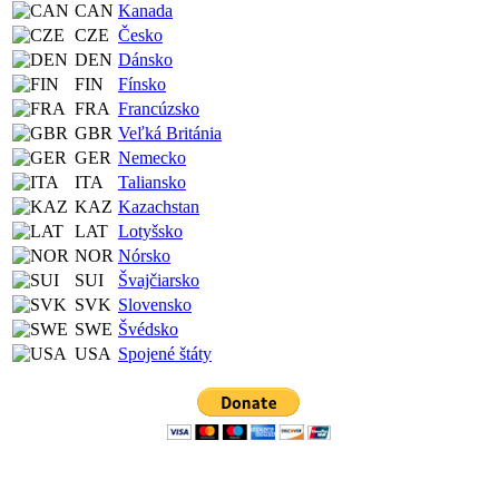
CAN
Kanada
CZE
Česko
DEN
Dánsko
FIN
Fínsko
FRA
Francúzsko
GBR
Veľká Británia
GER
Nemecko
ITA
Taliansko
KAZ
Kazachstan
LAT
Lotyšsko
NOR
Nórsko
SUI
Švajčiarsko
SVK
Slovensko
SWE
Švédsko
USA
Spojené štáty