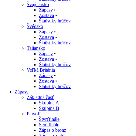
Švajčiarsko
Zápasy
•
Zostava
•
Štatistiky hráčov
Švédsko
Zápasy
•
Zostava
•
Štatistiky hráčov
Taliansko
Zápasy
•
Zostava
•
Štatistiky hráčov
Veľká Británia
Zápasy
•
Zostava
•
Štatistiky hráčov
Zápasy
Základná časť
Skupina A
Skupina B
Playoff
Štvrťfinále
Semifinále
Zápas o bronz
Zápas o zlato