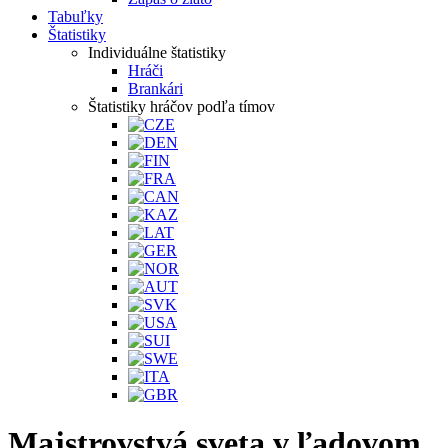
Tabuľky
Štatistiky
Individuálne štatistiky
Hráči
Brankári
Štatistiky hráčov podľa tímov
Majstrovstvá sveta v ľadovom