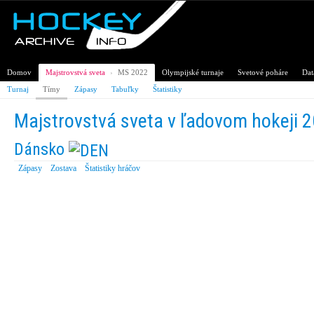
Domov
Majstrovstvá sveta
›
MS 2022
Olympijské turnaje
Svetové poháre
Dat
Turnaj
Tímy
Zápasy
Tabuľky
Štatistiky
Majstrovstvá sveta v ľadovom hokeji 
Dánsko
Zápasy
Zostava
Štatistiky hráčov