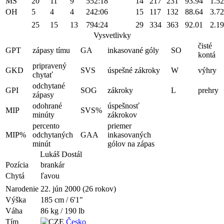
MS
20
11
9
552:18
14
217
231
93.94
1.52
OH
5
4
4
242:06
15
117
132
88.64
3.72
25
15
13
794:24
29
334
363
92.01
2.19
Vysvetlivky
čisté
GPT
zápasy tímu
GA
inkasované góly
SO
kontá
pripravený
GKD
SVS
úspešné zákroky
W
výhry
chytať
odchytané
GPI
SOG
zákroky
L
prehry
zápasy
odohrané
úspešnosť
MIP
SVS%
minúty
zákrokov
percento
priemer
MIP%
odchytaných
GAA
inkasovaných
minút
gólov na zápas
Lukáš Dostál
Pozícia
brankár
Chytá
ľavou
Narodenie
22. jún 2000 (26 rokov)
Výška
185 cm / 6'1"
Váha
86 kg / 190 lb
Tím
Česko