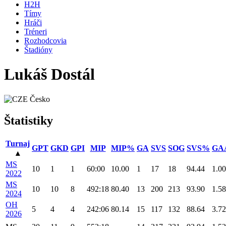
H2H
Tímy
Hráči
Tréneri
Rozhodcovia
Štadióny
Lukáš Dostál
Česko
Štatistiky
Turnaj
GPT
GKD
GPI
MIP
MIP%
GA
SVS
SOG
SVS%
GA
▴
MS
10
1
1
60:00
10.00
1
17
18
94.44
1.00
2022
MS
10
10
8
492:18
80.40
13
200
213
93.90
1.58
2024
OH
5
4
4
242:06
80.14
15
117
132
88.64
3.72
2026