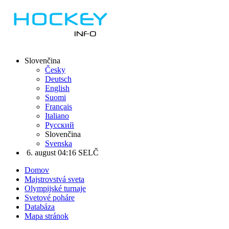
Slovenčina
Česky
Deutsch
English
Suomi
Français
Italiano
Русский
Slovenčina
Svenska
6. august 04:16 SELČ
Domov
Majstrovstvá sveta
Olympijské turnaje
Svetové poháre
Databáza
Mapa stránok