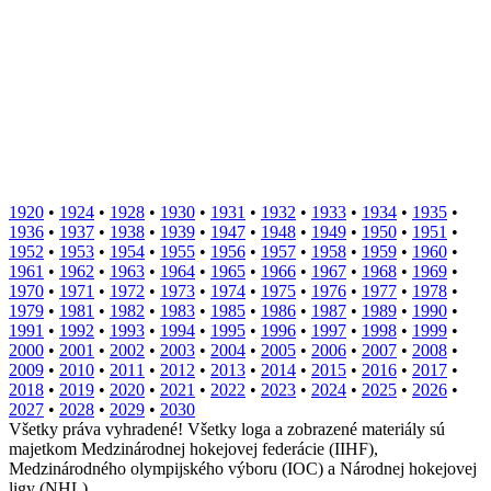
1920
•
1924
•
1928
•
1930
•
1931
•
1932
•
1933
•
1934
•
1935
•
1936
•
1937
•
1938
•
1939
•
1947
•
1948
•
1949
•
1950
•
1951
•
1952
•
1953
•
1954
•
1955
•
1956
•
1957
•
1958
•
1959
•
1960
•
1961
•
1962
•
1963
•
1964
•
1965
•
1966
•
1967
•
1968
•
1969
•
1970
•
1971
•
1972
•
1973
•
1974
•
1975
•
1976
•
1977
•
1978
•
1979
•
1981
•
1982
•
1983
•
1985
•
1986
•
1987
•
1989
•
1990
•
1991
•
1992
•
1993
•
1994
•
1995
•
1996
•
1997
•
1998
•
1999
•
2000
•
2001
•
2002
•
2003
•
2004
•
2005
•
2006
•
2007
•
2008
•
2009
•
2010
•
2011
•
2012
•
2013
•
2014
•
2015
•
2016
•
2017
•
2018
•
2019
•
2020
•
2021
•
2022
•
2023
•
2024
•
2025
•
2026
•
2027
•
2028
•
2029
•
2030
Všetky práva vyhradené! Všetky loga a zobrazené materiály sú
majetkom Medzinárodnej hokejovej federácie (IIHF),
Medzinárodného olympijského výboru (IOC) a Národnej hokejovej
ligy (NHL).