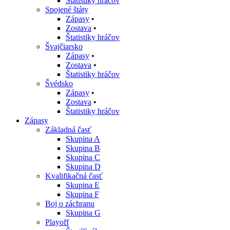
Štatistiky hráčov
Spojené štáty
Zápasy
•
Zostava
•
Štatistiky hráčov
Švajčiarsko
Zápasy
•
Zostava
•
Štatistiky hráčov
Švédsko
Zápasy
•
Zostava
•
Štatistiky hráčov
Zápasy
Základná časť
Skupina A
Skupina B
Skupina C
Skupina D
Kvalifikačná časť
Skupina E
Skupina F
Boj o záchranu
Skupina G
Playoff