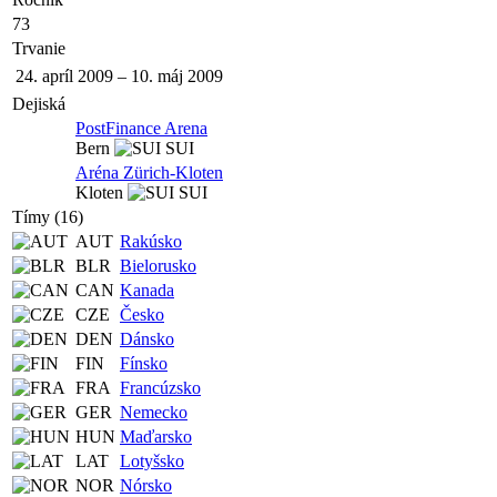
73
Trvanie
24. apríl 2009
–
10. máj 2009
Dejiská
PostFinance Arena
Bern
SUI
Aréna Zürich-Kloten
Kloten
SUI
Tímy (16)
AUT
Rakúsko
BLR
Bielorusko
CAN
Kanada
CZE
Česko
DEN
Dánsko
FIN
Fínsko
FRA
Francúzsko
GER
Nemecko
HUN
Maďarsko
LAT
Lotyšsko
NOR
Nórsko