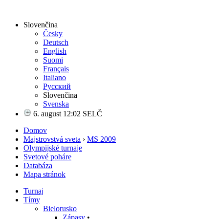
Slovenčina
Česky
Deutsch
English
Suomi
Français
Italiano
Русский
Slovenčina
Svenska
6. august 12:02 SELČ
Domov
Majstrovstvá sveta
›
MS 2009
Olympijské turnaje
Svetové poháre
Databáza
Mapa stránok
Turnaj
Tímy
Bielorusko
Zápasy
•