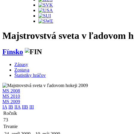
Majstrovstvá sveta v ľadovom h
Fínsko
Zápasy
Zostava
Štatistiky hráčov
MS 2008
MS 2010
MS 2009
IA
IB
IIA
IIB
III
Ročník
73
Trvanie
24. apríl 2009
–
10. máj 2009