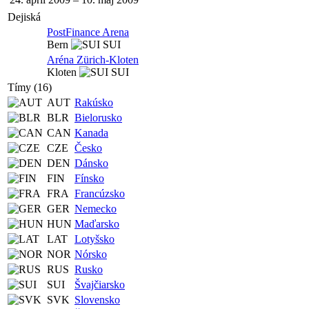
Dejiská
PostFinance Arena
Bern
SUI
Aréna Zürich-Kloten
Kloten
SUI
Tímy (16)
AUT
Rakúsko
BLR
Bielorusko
CAN
Kanada
CZE
Česko
DEN
Dánsko
FIN
Fínsko
FRA
Francúzsko
GER
Nemecko
HUN
Maďarsko
LAT
Lotyšsko
NOR
Nórsko
RUS
Rusko
SUI
Švajčiarsko
SVK
Slovensko