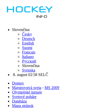
Slovenčina
Česky
Deutsch
English
Suomi
Français
Italiano
Русский
Slovenčina
Svenska
8. august 02:58 SELČ
Domov
Majstrovstvá sveta
›
MS 2009
Olympijské turnaje
Svetové poháre
Databáza
Mapa stránok