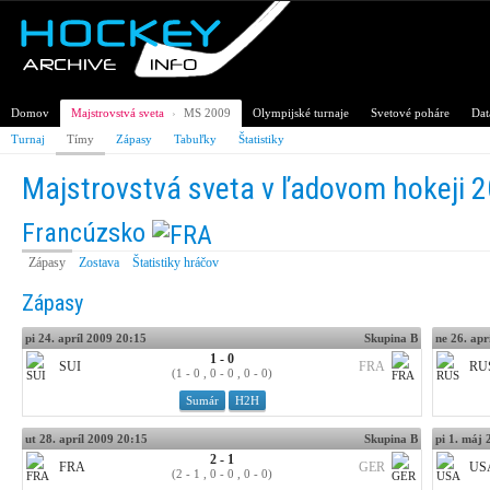
Domov
Majstrovstvá sveta
›
MS 2009
Olympijské turnaje
Svetové poháre
Dat
Turnaj
Tímy
Zápasy
Tabuľky
Štatistiky
Majstrovstvá sveta v ľadovom hokeji 
Francúzsko
Zápasy
Zostava
Štatistiky hráčov
Zápasy
pi 24. apríl 2009 20:15
Skupina B
ne 26. apr
1 - 0
SUI
FRA
RU
(1 - 0 , 0 - 0 , 0 - 0)
Sumár
H2H
ut 28. apríl 2009 20:15
Skupina B
pi 1. máj
2 - 1
FRA
GER
US
(2 - 1 , 0 - 0 , 0 - 0)