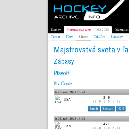
Domov
Majstrovstvá sveta
›
MS 2023
Olympijské
Turnaj
Tímy
Zápasy
Tabuľky
Štatistiky
Majstrovstvá sveta v ľ
Zápasy
Playoff
Štvrťfinále
št 25. máj 2023 15:20
3 - 0
USA
(1 - 0 , 1 - 0 , 1 - 0)
Sumár
Zostavy
H2H
št 25. máj 2023 19:20
4 - 1
CAN
(1 - 0 , 1 - 0 , 2 - 1)