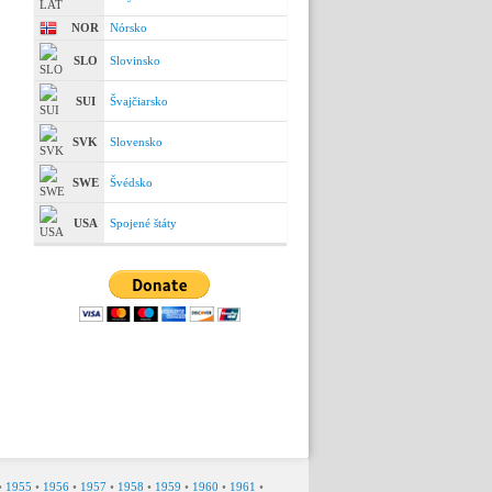
NOR
Nórsko
SLO
Slovinsko
SUI
Švajčiarsko
SVK
Slovensko
SWE
Švédsko
USA
Spojené štáty
•
1955
•
1956
•
1957
•
1958
•
1959
•
1960
•
1961
•