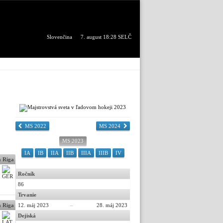
Slovenčina
7. august 18:28 SELČ
MS 2022
MS 2024
MS 2023
IA
IB
IIA
IIB
IIIA
IIIB
IV
 Riga
Ročník
86
Trvanie
 Riga
12. máj 2023
–
28. máj 2023
Dejiská