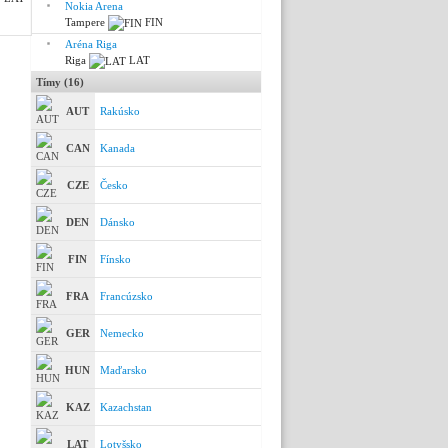
Nokia Arena
Tampere
FIN
Aréna Riga
Riga
LAT
Tímy (16)
AUT
Rakúsko
CAN
Kanada
CZE
Česko
DEN
Dánsko
FIN
Fínsko
FRA
Francúzsko
GER
Nemecko
HUN
Maďarsko
KAZ
Kazachstan
LAT
Lotyšsko