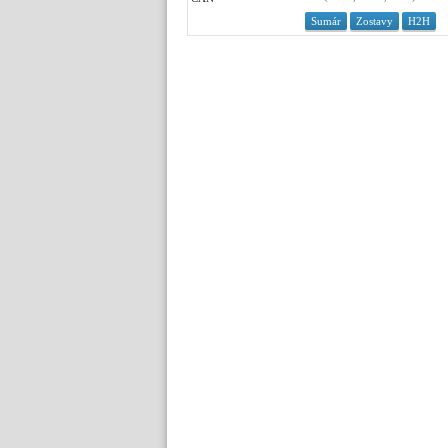
Sumár
Zostavy
H2H