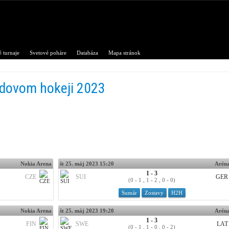
 turnaje
Svetové poháre
Databáza
Mapa stránok
adovom hokeji 2023
Nokia Arena
št 25. máj 2023 15:20
Aréna
1 - 3
CZE
SUI
GER
(0 - 1 , 1 - 2 , 0 - 0)
Sumár
Zostavy
H2H
Nokia Arena
št 25. máj 2023 19:20
Aréna
1 - 3
FIN
SWE
LAT
(0 - 1 , 1 - 0 , 0 - 2)