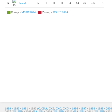
6
Island
5
1
0
0
4
14
:
26
-12
3
Postup ›
MS IB 2024
Zostup ›
MS IIB 2024
1989
•
1990
•
1991
• 1993 (
C
,
CKA
,
CKB
,
CKC
,
CKD
) •
1996
•
1997
•
1998
•
1999
•
2000
2007 (
IIA
,
IIB
) • 2008 (
IIA
,
IIB
) • 2009 (
IIA
,
IIB
) • 2010 (
IIA
,
IIB
) • 2011 (
IIA
,
IIB
) • 201