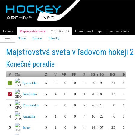
Domov
Majstrovstvá sveta
›
MS IIA 2023
Olympijské turnaje
Svetové poháre
Turnaj
Tímy
Zápasy
Tabuľky
Majstrovstvá sveta v ľadovom hokeji 20
Konečné poradie
#
Tím
Z
V
VP
PP
P
SG
:
IG
RG
B
1
Španielsko
5
5
0
0
0
30
:
9
21
15
2
Gruzínsko
5
4
0
0
1
20
:
8
12
12
3
Chorvátsko
5
3
0
0
2
26
:
18
8
9
4
Austrália
5
1
0
0
4
16
:
22
-6
3
5
Izrael
5
1
0
0
4
14
:
37
-23
3