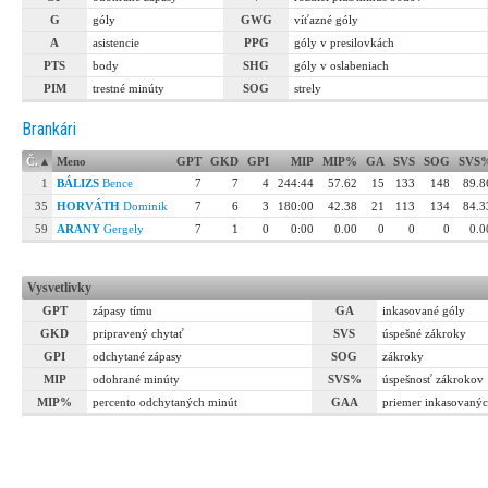
G
góly
GWG
víťazné góly
A
asistencie
PPG
góly v presilovkách
PTS
body
SHG
góly v oslabeniach
PIM
trestné minúty
SOG
strely
Brankári
Č.
▴
Meno
GPT
GKD
GPI
MIP
MIP%
GA
SVS
SOG
SVS
1
BÁLIZS
Bence
7
7
4
244:44
57.62
15
133
148
89.8
35
HORVÁTH
Dominik
7
6
3
180:00
42.38
21
113
134
84.3
59
ARANY
Gergely
7
1
0
0:00
0.00
0
0
0
0.0
Vysvetlivky
GPT
zápasy tímu
GA
inkasované góly
GKD
pripravený chytať
SVS
úspešné zákroky
GPI
odchytané zápasy
SOG
zákroky
MIP
odohrané minúty
SVS%
úspešnosť zákrokov
MIP%
percento odchytaných minút
GAA
priemer inkasovanýc