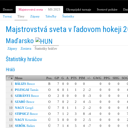
Domov
Majstrovstvá sveta
›
MS 2023
Olympijské turnaje
Svetové poháre
Dat
Turnaj
Tímy
Zápasy
Tabuľky
Štatistiky
Majstrovstvá sveta v ľadovom hokeji 
Maďarsko
Zápasy
Zostava
Štatistiky hráčov
Štatistiky hráčov
Hráči
Č.
▴
Meno
Poz.
GP
G
A
PTS
PIM
+/-
GWG
PPG
SHG
SO
1
BÁLIZS
Bence
B
7
0
0
0
0
0
0
0
4
POZSGAI
Tamás
O
6
0
1
1
2
-2
0
0
0
6
SZIRÁNYI
Bence
O
2
0
0
0
0
-3
0
0
0
8
SZABÓ
Bence
O
7
0
2
2
4
-5
0
0
0
10
NAGY
Gergő
Ú
7
0
1
1
2
-2
0
0
0
12
STIPSICZ
Bence
O
7
1
2
3
8
-4
0
0
0
13
NAGY
Krisztián
Ú
5
0
0
0
2
-5
0
0
0
14
SEBŐK
Balázs
Ú
7
1
4
5
4
-7
0
0
0