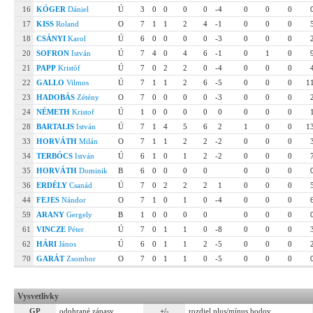
16
KÓGER
Dániel
Ú
3
0
0
0
0
-4
0
0
0
17
KISS
Roland
O
7
1
1
2
4
-1
0
0
0
18
CSÁNYI
Karol
Ú
6
0
0
0
0
-3
0
0
0
20
SOFRON
István
Ú
7
4
0
4
6
-1
0
1
0
21
PAPP
Kristóf
Ú
7
0
2
2
0
-4
0
0
0
22
GALLO
Vilmos
Ú
7
1
1
2
6
-5
0
0
0
1
23
HADOBÁS
Zétény
O
7
0
0
0
0
-3
0
0
0
24
NÉMETH
Kristof
Ú
1
0
0
0
0
0
0
0
0
28
BARTALIS
István
Ú
7
1
4
5
6
2
1
0
0
1
33
HORVÁTH
Milán
O
7
1
1
2
2
-2
0
0
0
34
TERBÓCS
István
Ú
6
1
0
1
2
-2
0
0
0
35
HORVÁTH
Dominik
B
6
0
0
0
0
0
0
0
36
ERDÉLY
Csanád
Ú
7
0
2
2
2
1
0
0
0
44
FEJES
Nándor
O
7
1
0
1
0
-4
0
0
0
59
ARANY
Gergely
B
1
0
0
0
0
0
0
0
61
VINCZE
Péter
Ú
7
0
1
1
0
-8
0
0
0
62
HÁRI
János
Ú
6
0
1
1
2
-5
0
0
0
70
GARÁT
Zsombor
O
7
0
1
1
0
-5
0
0
0
Vysvetlivky
GP
odohrané zápasy
+/-
rozdiel plus/mínus bodov