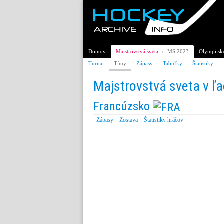
Domov
Majstrovstvá sveta
›
MS 2023
Olympijské
Turnaj
Tímy
Zápasy
Tabuľky
Štatistiky
Majstrovstvá sveta v ľ
Francúzsko
Zápasy
Zostava
Štatistiky hráčov