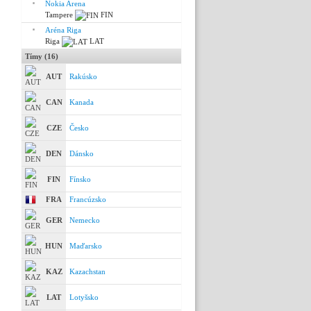
Nokia Arena
Tampere
FIN
Aréna Riga
Riga
LAT
Tímy (16)
AUT
Rakúsko
CAN
Kanada
CZE
Česko
DEN
Dánsko
FIN
Fínsko
FRA
Francúzsko
GER
Nemecko
HUN
Maďarsko
KAZ
Kazachstan
LAT
Lotyšsko