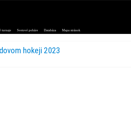
 turnaje
Svetové poháre
Databáza
Mapa stránok
adovom hokeji 2023