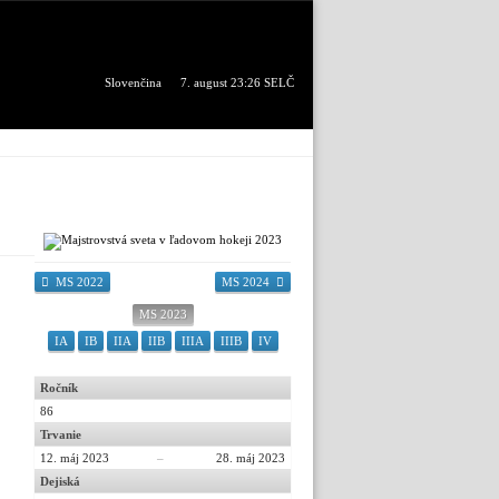
Slovenčina
7. august 23:26 SELČ
MS 2022
MS 2024
MS 2023
IA
IB
IIA
IIB
IIIA
IIIB
IV
Ročník
86
Trvanie
12. máj 2023
–
28. máj 2023
Dejiská