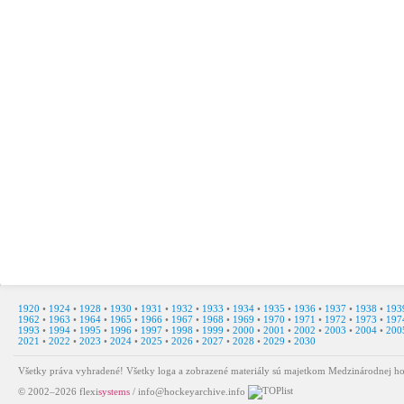
1920
•
1924
•
1928
•
1930
•
1931
•
1932
•
1933
•
1934
•
1935
•
1936
•
1937
•
1938
•
193
1962
•
1963
•
1964
•
1965
•
1966
•
1967
•
1968
•
1969
•
1970
•
1971
•
1972
•
1973
•
197
1993
•
1994
•
1995
•
1996
•
1997
•
1998
•
1999
•
2000
•
2001
•
2002
•
2003
•
2004
•
200
2021
•
2022
•
2023
•
2024
•
2025
•
2026
•
2027
•
2028
•
2029
•
2030
Všetky práva vyhradené! Všetky loga a zobrazené materiály sú majetkom Medzinárodnej ho
© 2002–2026
flexi
systems
/
info@hockeyarchive.info