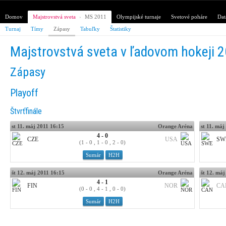
Domov
Majstrovstvá sveta
›
MS 2011
Olympijské turnaje
Svetové poháre
Dat
Turnaj
Tímy
Zápasy
Tabuľky
Štatistiky
Majstrovstvá sveta v ľadovom hokeji 
Zápasy
Playoff
Štvrťfinále
st 11. máj 2011 16:15
Orange Aréna
st 11. máj
4 - 0
CZE
USA
SW
(1 - 0 , 1 - 0 , 2 - 0)
Sumár
H2H
št 12. máj 2011 16:15
Orange Aréna
št 12. máj
4 - 1
FIN
NOR
CA
(0 - 0 , 4 - 1 , 0 - 0)
Sumár
H2H