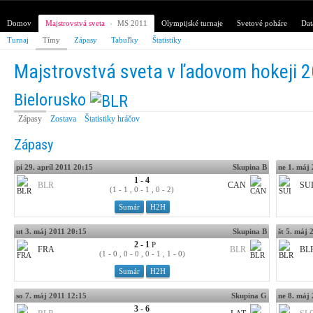
Domov
Majstrovstvá sveta
›
MS 2011
Olympijské turnaje
Svetové poháre
Dat
Turnaj
Tímy
Zápasy
Tabuľky
Štatistiky
Majstrovstvá sveta v ľadovom hokeji 
Bielorusko
Zápasy
Zostava
Štatistiky hráčov
Zápasy
pi 29. apríl 2011 20:15
Skupina B
ne 1. máj
1 - 4
BLR
CAN
SU
(1 - 1 , 0 - 1 , 0 - 2)
Sumár
H2H
ut 3. máj 2011 20:15
Skupina B
št 5. máj 
2 - 1
P
FRA
BLR
BL
(1 - 0 , 0 - 0 , 0 - 1 , 1 - 0)
Sumár
H2H
so 7. máj 2011 12:15
Skupina G
ne 8. máj
3 - 6