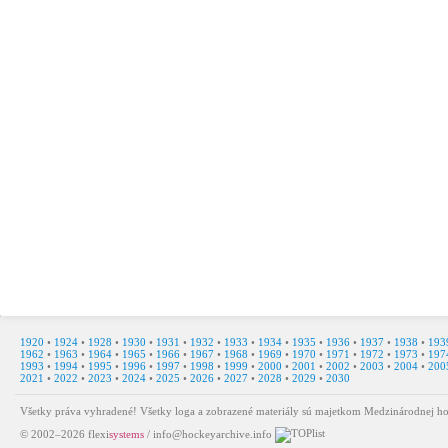
1920
•
1924
•
1928
•
1930
•
1931
•
1932
•
1933
•
1934
•
1935
•
1936
•
1937
•
1938
•
193
1962
•
1963
•
1964
•
1965
•
1966
•
1967
•
1968
•
1969
•
1970
•
1971
•
1972
•
1973
•
197
1993
•
1994
•
1995
•
1996
•
1997
•
1998
•
1999
•
2000
•
2001
•
2002
•
2003
•
2004
•
200
2021
•
2022
•
2023
•
2024
•
2025
•
2026
•
2027
•
2028
•
2029
•
2030
Všetky práva vyhradené! Všetky loga a zobrazené materiály sú majetkom Medzinárodnej ho
© 2002–2026
flexi
systems
/
info@hockeyarchive.info