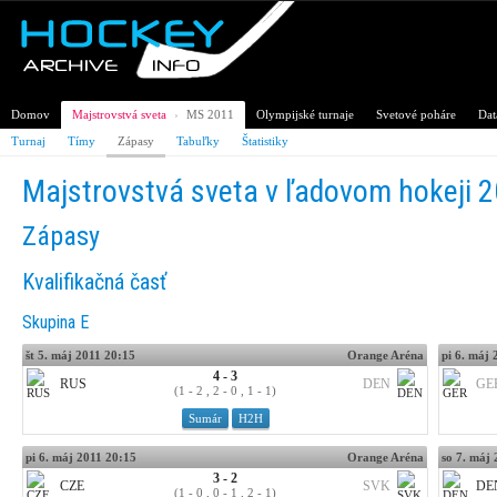
Domov
Majstrovstvá sveta
›
MS 2011
Olympijské turnaje
Svetové poháre
Dat
Turnaj
Tímy
Zápasy
Tabuľky
Štatistiky
Majstrovstvá sveta v ľadovom hokeji 
Zápasy
Kvalifikačná časť
Skupina E
št 5. máj 2011 20:15
Orange Aréna
pi 6. máj 
4 - 3
RUS
DEN
GE
(1 - 2 , 2 - 0 , 1 - 1)
Sumár
H2H
pi 6. máj 2011 20:15
Orange Aréna
so 7. máj
3 - 2
CZE
SVK
DE
(1 - 0 , 0 - 1 , 2 - 1)