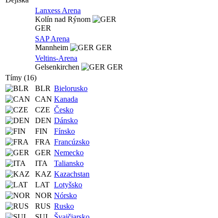
Lanxess Arena
Kolín nad Rýnom
GER
SAP Arena
Mannheim
GER
Veltins-Arena
Gelsenkirchen
GER
Tímy (16)
BLR
Bielorusko
CAN
Kanada
CZE
Česko
DEN
Dánsko
FIN
Fínsko
FRA
Francúzsko
GER
Nemecko
ITA
Taliansko
KAZ
Kazachstan
LAT
Lotyšsko
NOR
Nórsko
RUS
Rusko
SUI
Švajčiarsko