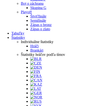
Boj o záchranu
Skupina G
Playoff
Štvrťfinále
Semifinále
Zápas o bronz
Zápas o zlato
Tabuľky
Štatistiky
Individuálne štatistiky
Hráči
Brankári
Štatistiky hráčov podľa tímov