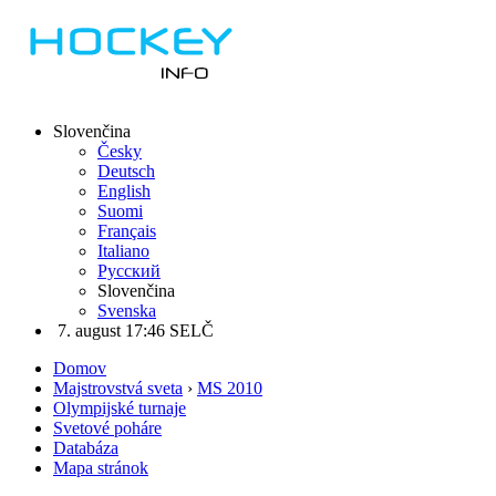
Slovenčina
Česky
Deutsch
English
Suomi
Français
Italiano
Русский
Slovenčina
Svenska
7. august 17:46 SELČ
Domov
Majstrovstvá sveta
›
MS 2010
Olympijské turnaje
Svetové poháre
Databáza
Mapa stránok