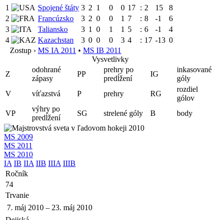
1
Spojené štáty
3
2
1
0
0
17
:
2
15
8
2
Francúzsko
3
2
0
0
1
7
:
8
-1
6
3
Taliansko
3
1
0
1
1
5
:
6
-1
4
4
Kazachstan
3
0
0
0
3
4
:
17
-13
0
Zostup ›
MS IA 2011
•
MS IB 2011
Vysvetlivky
odohrané
prehry po
inkasované
Z
PP
IG
zápasy
predĺžení
góly
rozdiel
V
víťazstvá
P
prehry
RG
gólov
výhry po
VP
SG
strelené góly
B
body
predĺžení
MS 2009
MS 2011
MS 2010
IA
IB
IIA
IIB
IIIA
IIIB
Ročník
74
Trvanie
7. máj 2010
–
23. máj 2010
Dejiská