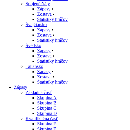
Spojené štáty
Zápasy
•
Zostava
•
Štatistiky hráčov
Švajčiarsko
Zápasy
•
Zostava
•
Štatistiky hráčov
Švédsko
Zápasy
•
Zostava
•
Štatistiky hráčov
Taliansko
Zápasy
•
Zostava
•
Štatistiky hráčov
Zápasy
Základná časť
Skupina A
Skupina B
Skupina C
Skupina D
Kvalifikačná časť
Skupina E
Skupina F