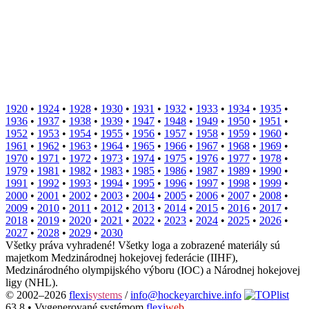
1920
•
1924
•
1928
•
1930
•
1931
•
1932
•
1933
•
1934
•
1935
•
1936
•
1937
•
1938
•
1939
•
1947
•
1948
•
1949
•
1950
•
1951
•
1952
•
1953
•
1954
•
1955
•
1956
•
1957
•
1958
•
1959
•
1960
•
1961
•
1962
•
1963
•
1964
•
1965
•
1966
•
1967
•
1968
•
1969
•
1970
•
1971
•
1972
•
1973
•
1974
•
1975
•
1976
•
1977
•
1978
•
1979
•
1981
•
1982
•
1983
•
1985
•
1986
•
1987
•
1989
•
1990
•
1991
•
1992
•
1993
•
1994
•
1995
•
1996
•
1997
•
1998
•
1999
•
2000
•
2001
•
2002
•
2003
•
2004
•
2005
•
2006
•
2007
•
2008
•
2009
•
2010
•
2011
•
2012
•
2013
•
2014
•
2015
•
2016
•
2017
•
2018
•
2019
•
2020
•
2021
•
2022
•
2023
•
2024
•
2025
•
2026
•
2027
•
2028
•
2029
•
2030
Všetky práva vyhradené! Všetky loga a zobrazené materiály sú
majetkom Medzinárodnej hokejovej federácie (IIHF),
Medzinárodného olympijského výboru (IOC) a Národnej hokejovej
ligy (NHL).
© 2002–2026
flexi
systems
/
info@hockeyarchive.info
63.8 •
Vygenerované systémom
flexi
web