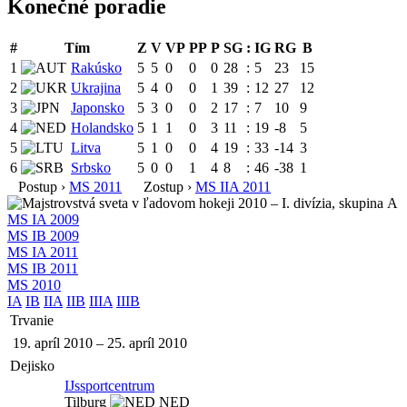
Konečné poradie
#
Tím
Z
V
VP
PP
P
SG
:
IG
RG
B
1
Rakúsko
5
5
0
0
0
28
:
5
23
15
2
Ukrajina
5
4
0
0
1
39
:
12
27
12
3
Japonsko
5
3
0
0
2
17
:
7
10
9
4
Holandsko
5
1
1
0
3
11
:
19
-8
5
5
Litva
5
1
0
0
4
19
:
33
-14
3
6
Srbsko
5
0
0
1
4
8
:
46
-38
1
Postup ›
MS 2011
Zostup ›
MS IIA 2011
MS IA 2009
MS IB 2009
MS IA 2011
MS IB 2011
MS 2010
IA
IB
IIA
IIB
IIIA
IIIB
Trvanie
19. apríl 2010
–
25. apríl 2010
Dejisko
IJssportcentrum
Tilburg
NED