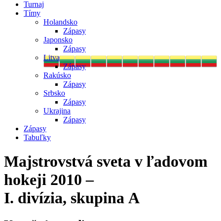
Turnaj
Tímy
Holandsko
Zápasy
Japonsko
Zápasy
Litva
Zápasy
Rakúsko
Zápasy
Srbsko
Zápasy
Ukrajina
Zápasy
Zápasy
Tabuľky
Majstrovstvá sveta v ľadovom
hokeji 2010 –
I. divízia, skupina A