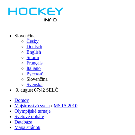
Slovenčina
Česky
Deutsch
English
Suomi
Français
Italiano
Русский
Slovenčina
Svenska
9. august 07:42 SELČ
Domov
Majstrovstvá sveta
›
MS IA 2010
Olympijské turnaje
Svetové poháre
Databáza
Mapa stránok