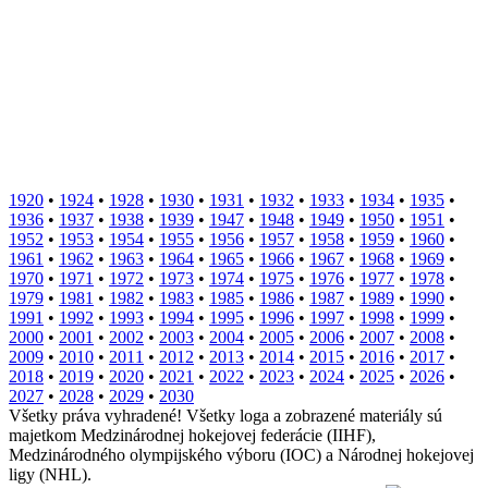
1920
•
1924
•
1928
•
1930
•
1931
•
1932
•
1933
•
1934
•
1935
•
1936
•
1937
•
1938
•
1939
•
1947
•
1948
•
1949
•
1950
•
1951
•
1952
•
1953
•
1954
•
1955
•
1956
•
1957
•
1958
•
1959
•
1960
•
1961
•
1962
•
1963
•
1964
•
1965
•
1966
•
1967
•
1968
•
1969
•
1970
•
1971
•
1972
•
1973
•
1974
•
1975
•
1976
•
1977
•
1978
•
1979
•
1981
•
1982
•
1983
•
1985
•
1986
•
1987
•
1989
•
1990
•
1991
•
1992
•
1993
•
1994
•
1995
•
1996
•
1997
•
1998
•
1999
•
2000
•
2001
•
2002
•
2003
•
2004
•
2005
•
2006
•
2007
•
2008
•
2009
•
2010
•
2011
•
2012
•
2013
•
2014
•
2015
•
2016
•
2017
•
2018
•
2019
•
2020
•
2021
•
2022
•
2023
•
2024
•
2025
•
2026
•
2027
•
2028
•
2029
•
2030
Všetky práva vyhradené! Všetky loga a zobrazené materiály sú
majetkom Medzinárodnej hokejovej federácie (IIHF),
Medzinárodného olympijského výboru (IOC) a Národnej hokejovej
ligy (NHL).