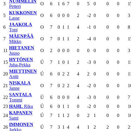
NUMMELIN
3
O
6
1
6
7
0
5
0
0
0
1
Petteri
KUKKONEN
5
O
6
0
0
0
2
-2
0
0
0
3
Lasse
JAAKOLA
6
O
7
0
1
1
4
-1
0
0
0
8
Topi
MÄENPÄÄ
7
O
7
0
1
1
2
-4
0
0
0
1
Mikko
HIETANEN
11
O
2
0
0
0
0
0
0
0
0
3
Juuso
HYTÖNEN
15
Ú
7
1
0
1
2
-3
0
0
0
1
Juha-Pekka
MIETTINEN
20
Ú
6
0
2
2
4
2
0
0
0
1
Antti
NISKALA
21
O
7
0
2
2
4
-2
0
0
0
1
Janne
SANTALA
22
Ú
6
0
0
0
4
-3
0
0
0
7
Tommi
23
HAHL
Riku
Ú
6
0
1
1
0
-2
0
0
0
1
KAPANEN
24
Ú
7
1
1
2
0
2
1
0
0
1
Sami
IMMONEN
26
Ú
7
3
1
4
4
1
2
2
0
2
Jarkko