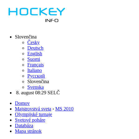
Slovenčina
Česky
Deutsch
English
Suomi
Français
Italiano
Русский
Slovenčina
Svenska
8. august 08:29 SELČ
Domov
Majstrovstvá sveta
›
MS 2010
Olympijské turnaje
Svetové poháre
Databáza
Mapa stránok