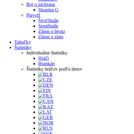
Boj o záchranu
Skupina G
Playoff
Štvrťfinále
Semifinále
Zápas o bronz
Zápas o zlato
Tabuľky
Štatistiky
Individuálne štatistiky
Hráči
Brankári
Štatistiky hráčov podľa tímov