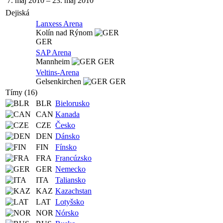
7. máj 2010
–
23. máj 2010
Dejiská
Lanxess Arena
Kolín nad Rýnom
GER
SAP Arena
Mannheim
GER
Veltins-Arena
Gelsenkirchen
GER
Tímy (16)
BLR
Bielorusko
CAN
Kanada
CZE
Česko
DEN
Dánsko
FIN
Fínsko
FRA
Francúzsko
GER
Nemecko
ITA
Taliansko
KAZ
Kazachstan
LAT
Lotyšsko
NOR
Nórsko