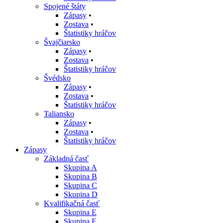
Spojené štáty
Zápasy
•
Zostava
•
Štatistiky hráčov
Švajčiarsko
Zápasy
•
Zostava
•
Štatistiky hráčov
Švédsko
Zápasy
•
Zostava
•
Štatistiky hráčov
Taliansko
Zápasy
•
Zostava
•
Štatistiky hráčov
Zápasy
Základná časť
Skupina A
Skupina B
Skupina C
Skupina D
Kvalifikačná časť
Skupina E
Skupina F