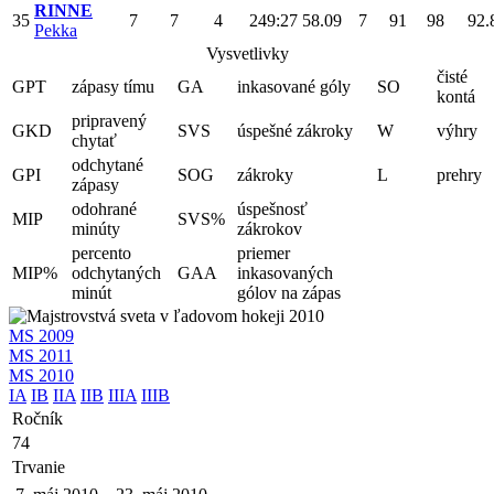
RINNE
35
7
7
4
249:27
58.09
7
91
98
92.
Pekka
Vysvetlivky
čisté
GPT
zápasy tímu
GA
inkasované góly
SO
kontá
pripravený
GKD
SVS
úspešné zákroky
W
výhry
chytať
odchytané
GPI
SOG
zákroky
L
prehry
zápasy
odohrané
úspešnosť
MIP
SVS%
minúty
zákrokov
percento
priemer
MIP%
odchytaných
GAA
inkasovaných
minút
gólov na zápas
MS 2009
MS 2011
MS 2010
IA
IB
IIA
IIB
IIIA
IIIB
Ročník
74
Trvanie