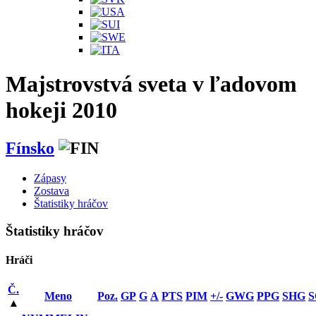
Majstrovstvá sveta v ľadovom
hokeji 2010
Fínsko
Zápasy
Zostava
Štatistiky hráčov
Štatistiky hráčov
Hráči
Č.
Meno
Poz.
GP
G
A
PTS
PIM
+/-
GWG
PPG
SHG
S
▴