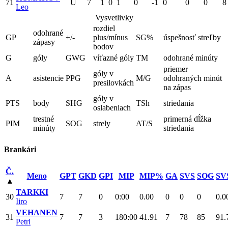
71
Ú
7
1
0
1
0
-1
0
0
0
8
Leo
Vysvetlivky
rozdiel
odohrané
GP
+/-
plus/mínus
SG%
úspešnosť streľby
zápasy
bodov
G
góly
GWG
víťazné góly
TM
odohrané minúty
priemer
góly v
A
asistencie
PPG
M/G
odohraných minút
presilovkách
na zápas
góly v
PTS
body
SHG
TSh
striedania
oslabeniach
trestné
primerná dĺžka
PIM
SOG
strely
AT/S
minúty
striedania
Brankári
Č.
Meno
GPT
GKD
GPI
MIP
MIP%
GA
SVS
SOG
SV
▴
TARKKI
30
7
7
0
0:00
0.00
0
0
0
0.0
Iiro
VEHANEN
31
7
7
3
180:00
41.91
7
78
85
91.
Petri