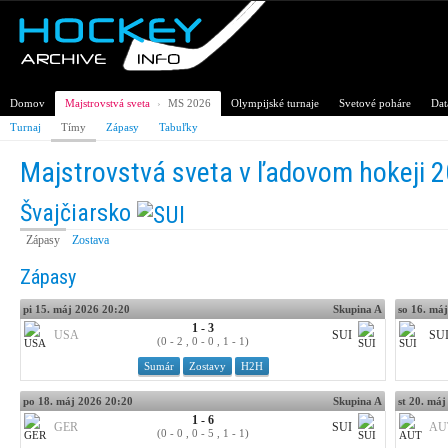
Domov
Majstrovstvá sveta
›
MS 2026
Olympijské turnaje
Svetové poháre
Dat
Turnaj
Tímy
Zápasy
Tabuľky
Majstrovstvá sveta v ľadovom hokeji 
Švajčiarsko
Zápasy
Zostava
Zápasy
pi 15. máj 2026 20:20
Skupina A
so 16. má
1 - 3
USA
SUI
SU
(0 - 2 , 0 - 0 , 1 - 1)
Sumár
Zostavy
H2H
po 18. máj 2026 20:20
Skupina A
st 20. má
1 - 6
GER
SUI
AU
(0 - 0 , 0 - 5 , 1 - 1)