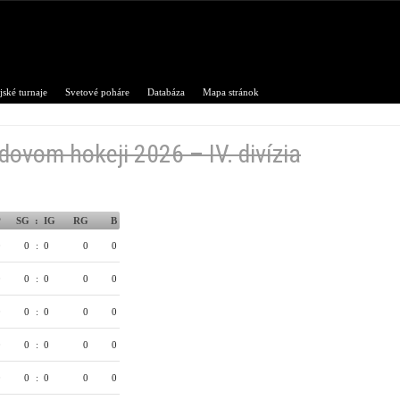
ské turnaje
Svetové poháre
Databáza
Mapa stránok
dovom hokeji 2026 – IV. divízia
P
SG
:
IG
RG
B
0
0
:
0
0
0
0
0
:
0
0
0
0
0
:
0
0
0
0
0
:
0
0
0
0
0
:
0
0
0