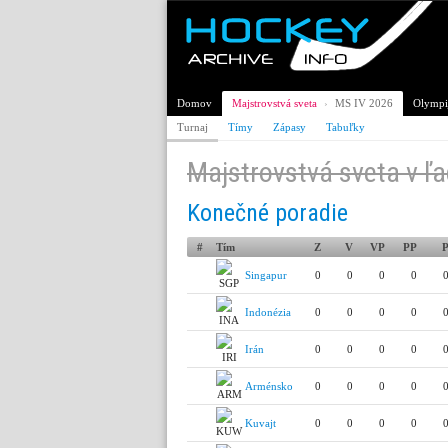
Domov
Majstrovstvá sveta
›
MS IV 2026
Olympij
Turnaj
Tímy
Zápasy
Tabuľky
Majstrovstvá sveta v ľa
Konečné poradie
#
Tím
Z
V
VP
PP
Singapur
0
0
0
0
Indonézia
0
0
0
0
Irán
0
0
0
0
Arménsko
0
0
0
0
Kuvajt
0
0
0
0