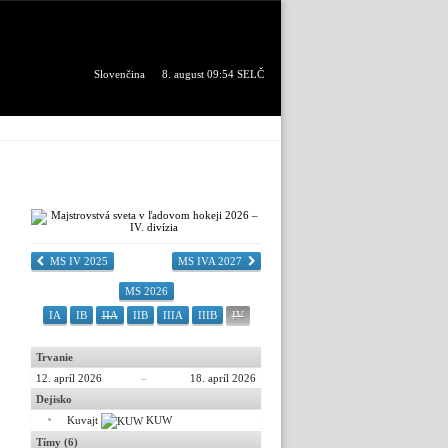
Slovenčina
8. august 09:54 SELČ
MS IV 2025
MS IVA 2027
MS 2026
IA
IB
IIA
IIB
IIIA
IIIB
IV
Trvanie
12. apríl 2026
–
18. apríl 2026
Dejisko
Kuvajt
KUW
Tímy (6)