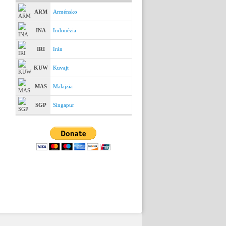
ARM
Arménsko
INA
Indonézia
IRI
Irán
KUW
Kuvajt
MAS
Malajzia
SGP
Singapur