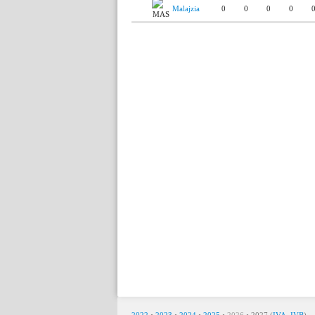
Malajzia
0
0
0
0