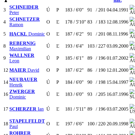
nar.
▴
SCHNEIDER
3
Ú
P
183
/
6'0"
91
/
201
04.04.1991
Peter
SCHNETZER
4
O
Ľ
178
/
5'10"
83
/
183
12.08.1996
Ramon
5
HACKL
Dominic
O
Ľ
187
/
6'2"
91
/
201
08.11.1996
REBERNIG
8
Ú
Ľ
193
/
6'4"
103
/
227
03.09.2000
Maximilian
WALLNER
9
Ú
P
185
/
6'1"
89
/
196
01.07.2002
Leon
12
MAIER
David
O
P
187
/
6'2"
86
/
190
12.01.2000
NEUBAUER
14
Ú
P
184
/
6'0"
90
/
198
15.04.1997
Henrik
ZWERGER
16
Ú
Ľ
183
/
6'0"
93
/
205
16.07.1996
Dominic
17
SCHERZER
Ian
Ú
Ľ
181
/
5'11"
89
/
196
03.07.2005
STAPELFELDT
18
O
Ľ
197
/
6'6"
100
/
220
20.09.1998
Paul
ROHRER