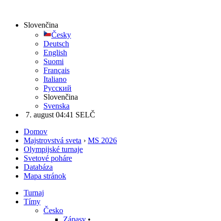
Slovenčina
Česky
Deutsch
English
Suomi
Français
Italiano
Русский
Slovenčina
Svenska
7. august 04:41 SELČ
Domov
Majstrovstvá sveta
›
MS 2026
Olympijské turnaje
Svetové poháre
Databáza
Mapa stránok
Turnaj
Tímy
Česko
Zápasy
•