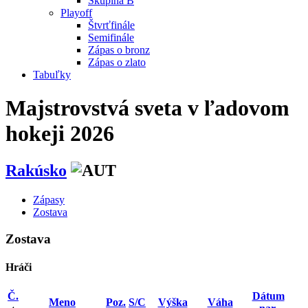
Skupina B
Playoff
Štvrťfinále
Semifinále
Zápas o bronz
Zápas o zlato
Tabuľky
Majstrovstvá sveta v ľadovom
hokeji 2026
Rakúsko
Zápasy
Zostava
Zostava
Hráči
Č.
Dátum
Meno
Poz.
S/C
Výška
Váha