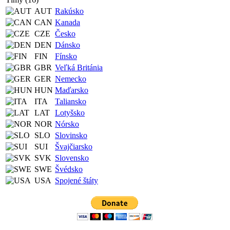
AUT
Rakúsko
CAN
Kanada
CZE
Česko
DEN
Dánsko
FIN
Fínsko
GBR
Veľká Británia
GER
Nemecko
HUN
Maďarsko
ITA
Taliansko
LAT
Lotyšsko
NOR
Nórsko
SLO
Slovinsko
SUI
Švajčiarsko
SVK
Slovensko
SWE
Švédsko
USA
Spojené štáty