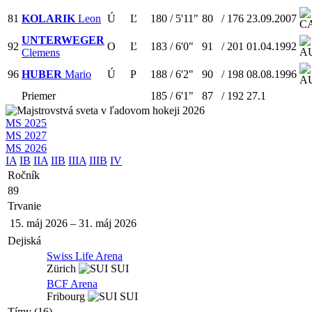
81
KOLARIK
Leon
Ú
Ľ
180
/
5'11"
80
/
176
23.09.2007
UNTERWEGER
92
O
Ľ
183
/
6'0"
91
/
201
01.04.1992
Clemens
96
HUBER
Mario
Ú
P
188
/
6'2"
90
/
198
08.08.1996
Priemer
185
/
6'1"
87
/
192
27.1
MS 2025
MS 2027
MS 2026
IA
IB
IIA
IIB
IIIA
IIIB
IV
Ročník
89
Trvanie
15. máj 2026
–
31. máj 2026
Dejiská
Swiss Life Arena
Zürich
SUI
BCF Arena
Fribourg
SUI
Tímy (16)