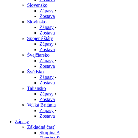
Slovensko
Zápasy
•
Zostava
Slovinsko
Zápasy
•
Zostava
Spojené štáty
Zápasy
•
Zostava
Švajčiarsko
Zápasy
•
Zostava
Švédsko
Zápasy
•
Zostava
Taliansko
Zápasy
•
Zostava
Veľká Británia
Zápasy
•
Zostava
Zápasy
Základná časť
Skupina A