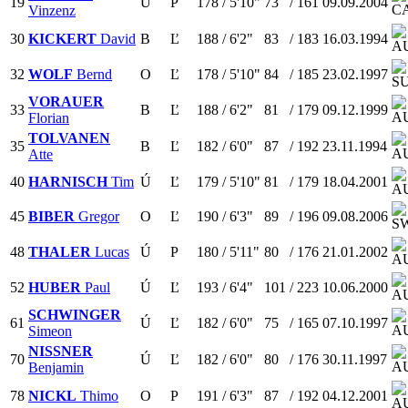
19
Ú
P
178
/
5'10"
73
/
161
09.09.2004
Vinzenz
30
KICKERT
David
B
Ľ
188
/
6'2"
83
/
183
16.03.1994
32
WOLF
Bernd
O
Ľ
178
/
5'10"
84
/
185
23.02.1997
VORAUER
33
B
Ľ
188
/
6'2"
81
/
179
09.12.1999
Florian
TOLVANEN
35
B
Ľ
182
/
6'0"
87
/
192
23.11.1994
Atte
40
HARNISCH
Tim
Ú
Ľ
179
/
5'10"
81
/
179
18.04.2001
45
BIBER
Gregor
O
Ľ
190
/
6'3"
89
/
196
09.08.2006
48
THALER
Lucas
Ú
P
180
/
5'11"
80
/
176
21.01.2002
52
HUBER
Paul
Ú
Ľ
193
/
6'4"
101
/
223
10.06.2000
SCHWINGER
61
Ú
Ľ
182
/
6'0"
75
/
165
07.10.1997
Simeon
NISSNER
70
Ú
Ľ
182
/
6'0"
80
/
176
30.11.1997
Benjamin
78
NICKL
Thimo
O
P
191
/
6'3"
87
/
192
04.12.2001