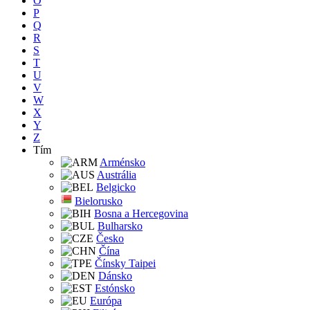
O
P
Q
R
S
T
U
V
W
X
Y
Z
Tím
Arménsko
Austrália
Belgicko
Bielorusko
Bosna a Hercegovina
Bulharsko
Česko
Čína
Čínsky Taipei
Dánsko
Estónsko
Európa