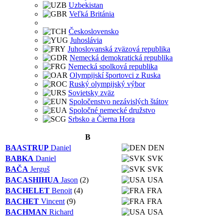
Uzbekistan
Veľká Británia
Československo
Juhoslávia
Juhoslovanská zväzová republika
Nemecká demokratická republika
Nemecká spolková republika
Olympijskí športovci z Ruska
Ruský olympijský výbor
Sovietsky zväz
Spoločenstvo nezávislých štátov
Spoločné nemecké družstvo
Srbsko a Čierna Hora
B
BAASTRUP
Daniel
DEN
BABKA
Daniel
SVK
BAČA
Jerguš
SVK
BACASHIHUA
Jason
(2)
USA
BACHELET
Benoit
(4)
FRA
BACHET
Vincent
(9)
FRA
BACHMAN
Richard
USA