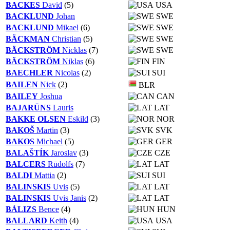
BACKES
David
(5)
USA
BACKLUND
Johan
SWE
BACKLUND
Mikael
(6)
SWE
BÄCKMAN
Christian
(5)
SWE
BÄCKSTRÖM
Nicklas
(7)
SWE
BÄCKSTRÖM
Niklas
(6)
FIN
BAECHLER
Nicolas
(2)
SUI
BAILEN
Nick
(2)
BLR
BAILEY
Joshua
CAN
BAJARŪNS
Lauris
LAT
BAKKE OLSEN
Eskild
(3)
NOR
BAKOŠ
Martin
(3)
SVK
BAKOS
Michael
(5)
GER
BALAŠTÍK
Jaroslav
(3)
CZE
BALCERS
Rūdolfs
(7)
LAT
BALDI
Mattia
(2)
SUI
BALINSKIS
Uvis
(5)
LAT
BALINSKIS
Uvis Janis
(2)
LAT
BÁLIZS
Bence
(4)
HUN
BALLARD
Keith
(4)
USA