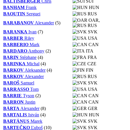
BALTISBERGER
Chris
SUI
BANHAM
Frank
HUN
BAOUTIN
Serguei
RUS
OAR
,
BARABANOV
Alexander
(5)
RUS
BARANKA
Ivan
(7)
SVK
BARBER
Riley
USA
BARBERIO
Mark
CAN
BARDARO
Anthony
(2)
ITA
BARIN
Stéphane
(4)
FRA
BARINKA
Michal
(4)
CZE
BARKOV
Aleksander
(4)
FIN
BARKOV
Alexander
RUS
BAROŠ
Samuel
SVK
BARRASSO
Tom
USA
BARRIE
Tyson
(2)
CAN
BARRON
Justin
CAN
BÁRTA
Alexander
(8)
GER
BARTALIS
István
(4)
HUN
BARTÁNUS
Marek
SVK
BARTEČKO
Ľuboš
(10)
SVK