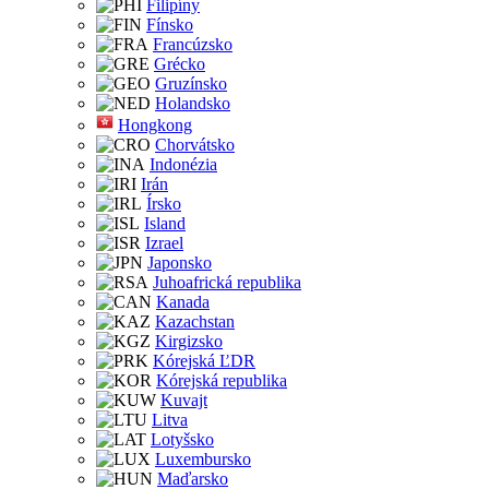
Filipíny
Fínsko
Francúzsko
Grécko
Gruzínsko
Holandsko
Hongkong
Chorvátsko
Indonézia
Irán
Írsko
Island
Izrael
Japonsko
Juhoafrická republika
Kanada
Kazachstan
Kirgizsko
Kórejská ĽDR
Kórejská republika
Kuvajt
Litva
Lotyšsko
Luxembursko
Maďarsko