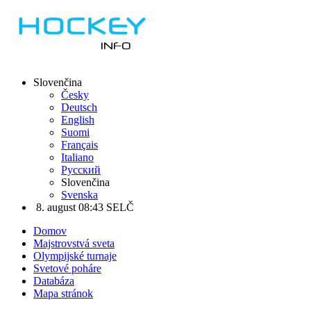
Slovenčina
Česky
Deutsch
English
Suomi
Français
Italiano
Русский
Slovenčina
Svenska
8. august 08:43 SELČ
Domov
Majstrovstvá sveta
Olympijské turnaje
Svetové poháre
Databáza
Mapa stránok