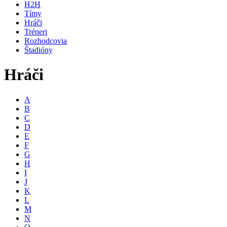
H2H
Tímy
Hráči
Tréneri
Rozhodcovia
Štadióny
Hráči
A
B
C
D
E
F
G
H
I
J
K
L
M
N