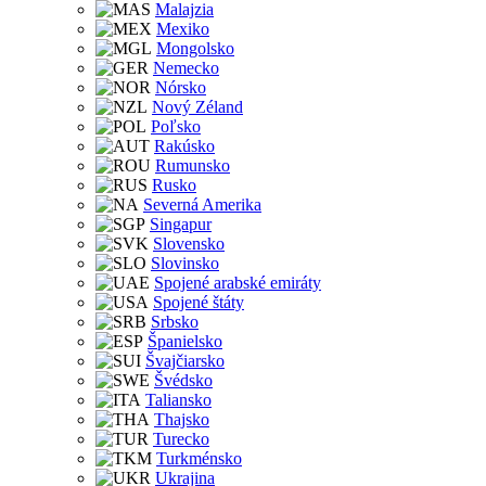
Malajzia
Mexiko
Mongolsko
Nemecko
Nórsko
Nový Zéland
Poľsko
Rakúsko
Rumunsko
Rusko
Severná Amerika
Singapur
Slovensko
Slovinsko
Spojené arabské emiráty
Spojené štáty
Srbsko
Španielsko
Švajčiarsko
Švédsko
Taliansko
Thajsko
Turecko
Turkménsko
Ukrajina