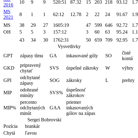
10
9
9
520:51
87.32
15
203
218
93.12
1.
2016
MS
8
1
1
62:12
12.78
2
22
24
91.67
1.
2021
MS
38
29
27
1605:19
47
599
646
92.72
1.
OH
5
5
3
157:12
3
60
63
95.24
1.
43
34
30
1762:31
50
659
709
92.95
1.
Vysvetlivky
čisté
GPT
zápasy tímu
GA
inkasované góly
SO
kontá
pripravený
GKD
SVS
úspešné zákroky
W
výhry
chytať
odchytané
GPI
SOG
zákroky
L
prehry
zápasy
odohrané
úspešnosť
MIP
SVS%
minúty
zákrokov
percento
priemer
MIP%
odchytaných
GAA
inkasovaných
minút
gólov na zápas
Sergei Bobrovski
Pozícia
brankár
Chytá
ľavou