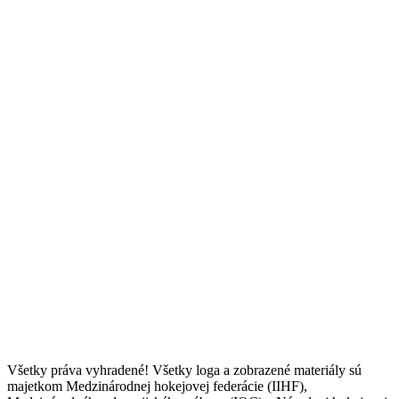
Všetky práva vyhradené! Všetky loga a zobrazené materiály sú
majetkom Medzinárodnej hokejovej federácie (IIHF),