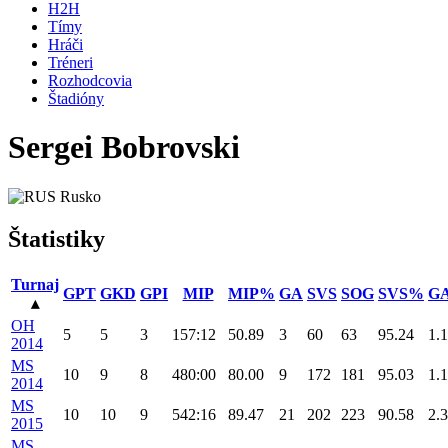
H2H
Tímy
Hráči
Tréneri
Rozhodcovia
Štadióny
Sergei Bobrovski
Rusko
Štatistiky
Turnaj
GPT
GKD
GPI
MIP
MIP%
GA
SVS
SOG
SVS%
G
▴
OH
5
5
3
157:12
50.89
3
60
63
95.24
1.
2014
MS
10
9
8
480:00
80.00
9
172
181
95.03
1.
2014
MS
10
10
9
542:16
89.47
21
202
223
90.58
2.
2015
MS