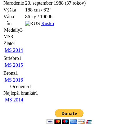
Narodenie
20. september 1988 (37 rokov)
Výška
188 cm / 6'2"
Váha
86 kg / 190 lb
Tím
Rusko
Medaily
3
MS
3
Zlato
1
MS 2014
Striebro
1
MS 2015
Bronz
1
MS 2016
Ocenenia
1
Najlepší brankár
1
MS 2014