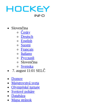
Slovenčina
Česky
Deutsch
English
Suomi
Français
Italiano
Русский
Slovenčina
Svenska
7. august 11:01 SELČ
Domov
Majstrovstvá sveta
Olympijské turnaje
Svetové poháre
Databáza
Mapa stránok