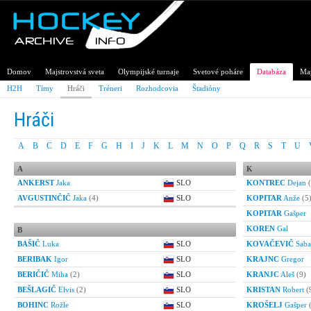
Domov
Majstrovstvá sveta
Olympijské turnaje
Svetové poháre
Databáza
Map
H2H
Tímy
Hráči
Tréneri
Rozhodcovia
Štadióny
Hráči
A
B
C
D
E
F
G
H
I
J
K
L
M
N
O
P
Q
R
S
T
U
A
K
ANKERST
Jaka
SLO
KONTREC
Dejan
AVGUSTINČIČ
Jaka
(4)
SLO
KOPITAR
Anže
(5
KOPITAR
Gašper
KOREN
Gal
B
BAŠIČ
Luka
SLO
KOVAČEVIČ
Saba
BERIBAK
Igor
SLO
KRAJNC
Gregor
BERIČIČ
Miha
(2)
SLO
KRANJC
Aleš
(9)
BEŠLAGIČ
Elvis
(2)
SLO
KRISTAN
Robert
(
BOHINC
Rožle
SLO
KROŠELJ
Gašper