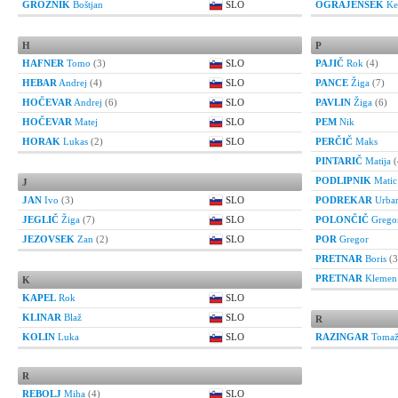
GROZNIK
Boštjan
SLO
OGRAJENŠEK
Ke
H
P
HAFNER
Tomo
(3)
SLO
PAJIČ
Rok
(4)
HEBAR
Andrej
(4)
SLO
PANCE
Žiga
(7)
HOČEVAR
Andrej
(6)
SLO
PAVLIN
Žiga
(6)
HOČEVAR
Matej
SLO
PEM
Nik
HORAK
Lukas
(2)
SLO
PERČIČ
Maks
PINTARIČ
Matija
(
PODLIPNIK
Matic
J
JAN
Ivo
(3)
SLO
PODREKAR
Urba
JEGLIČ
Žiga
(7)
SLO
POLONČIČ
Grego
JEZOVSEK
Zan
(2)
SLO
POR
Gregor
PRETNAR
Boris
(3
PRETNAR
Klemen
K
KAPEL
Rok
SLO
KLINAR
Blaž
SLO
R
KOLIN
Luka
SLO
RAZINGAR
Toma
R
REBOLJ
Miha
(4)
SLO